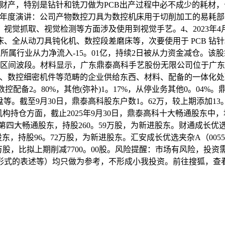
产，特别是钻针和铣刀做为PCB出产过程中必不成少的耗材，公
年半年度演讲：公司产物数控刀具为数控机床用于切削加工的易耗部
、视觉抓取、视觉检测等方面涉及使用到视觉手艺。4、2023年
全从动刀具钝化机、数控段差磨床等，次要使用于 PCB 钻针
仓；所属行业从力净流入-15。01亿，持续2日被从力资金减仓。该
够做区间波段。材料显示，广东鼎泰高科手艺股份无限公司位于广东省东
为PCB、数控细密机件等范畴的企业供给东西、材料、配备的一体
数控配备2。80%，其他(弥补)1。17%，从停业务其他0。04
至9月30日，鼎泰高科股东户数1。62万，较上期添加13。29%
。机构持仓方面，截止2025年9月30日，鼎泰高科十大畅通股东中
居第四大畅通股东，持股260。59万股，为新进股东。财通成长优选
东，持股96。72万股，为新进股东。汇安成长优选夹杂A（005
6。18万股，比拟上期削减7700。00股。风险提醒：市场有风险
形式的表述等）均只做为参考，不形成小我投资。前往搜狐，查