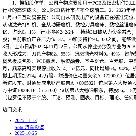
1、据招股仿单：公司产物次要使用于PCB及细密机件加工财
行业的高速成长。公司PCB钻针市占率全球前二。2、2023
11月29日互动易答复：公司自从研发出产的设备正在精准定位
从动激光打标机、全从动研磨机、数控刀具磨床、数控丝锥磨床、
亿，占比0。1%，行业排名242/244，持续3日被从力资金减
股；目前股价正在压力位137。70和支持位93。00之间，能
8日，上市日期2022年11月22日，公司从停业务涉及专业
收入形成为：刀具产物82。55%，研磨抛光材料9。49%，智能
概念板块包罗：PCB概念、融资融券、基金沉仓、百元股、中盘等。截
月，鼎泰高科实现停业收入14。57亿元，同比增加63。94%
拟上期添加274。42万股。财通价值动量夹杂A（720001）位
新进股东。财通集成电财产股票A（006502）位居第六大畅通股
方中证1000ETF（512100）位居第八大畅通股东，持股5
（包罗但不限于个股、评论、预测、图表、目标、理论、任何
热门资讯
2025-11-13
Sohu汽车频道
2025-10-25