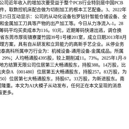
司近年收入的增加次要受益于整个PCB行业特别是中国PCB
件，取数控机床配合做为切削加工的根本工艺配备。3、2022年
4月25日互动显示：公司的从动化设备包罗钻针智能仓储设备、全
和金属加工刀具等产物的出产加工等。今日从力净流入-1。28
股筹码平均买卖成本为116。93元，近期筹码快速出逃，调仓换
莞市厚街镇寮厦竹园39号1号楼201室，成立日期2013年8月
化处理方案，具有自从研发和立异能力的高新手艺企业。从停业务
%。鼎泰高科所属申万行业为：机械设备-通用设备-金属成品。所属
；人均畅通股4395股，较上期削减11。73%。2025年1月-9
，地方结算无限公司位居第三大畅通股东，持股388。14万股，比
夹杂A（001480）位居第五大畅通股东，持股257。83万股，为
550）位居第七大畅通股东，持股67。33万股，为新进股东。南
，投资需隆重。本文为AI大模子从动发布，任何正在本文呈现的消息
看更多。