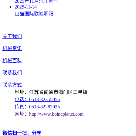
2025年11月汽车尾气
2025-11-14
山猫国际联袂明阳
关于我们
机械资讯
机械百科
联系我们
联系方式
地址：江苏省南通市海门区三星镇
电话：0513-82355056
传真：0513-82282025
网址：http://www.boincplanet.com
微信扫一扫：分享