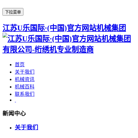
下拉菜单
江苏U乐国际·(中国)官方网站机械集团
首页
关于我们
机械资讯
机械百科
联系我们
新闻中心
关于我们