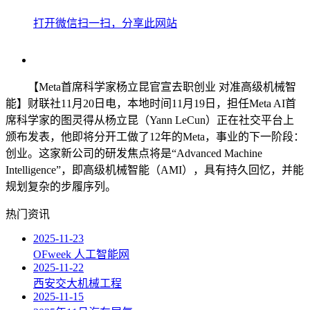
打开微信扫一扫，分享此网站
【Meta首席科学家杨立昆官宣去职创业 对准高级机械智
能】财联社11月20日电，本地时间11月19日，担任Meta AI首
席科学家的图灵得从杨立昆（Yann LeCun）正在社交平台上
颁布发表，他即将分开工做了12年的Meta，事业的下一阶段：
创业。这家新公司的研发焦点将是“Advanced Machine
Intelligence”，即高级机械智能（AMI），具有持久回忆，并能
规划复杂的步履序列。
热门资讯
2025-11-23
OFweek 人工智能网
2025-11-22
西安交大机械工程
2025-11-15