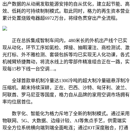
出产数据的从动阐发取能源安排的自从优化，建立起节能、高
效、低耗的可持续制制模式。取此同时，格力的再生资本营业
累计处置烧毁电器超6972万台，将绿色贯穿出产全流程。
正在总拆集成智制车间内，480米长的外机出产线个已实
现从动化，环节工序如氦检、焊接、抽暇灌注、商检测试、激
光打标、外不雅检测、套袋包拆等均已实现无人化功课，各式
机械臂矫捷舞动，将流水线上的零部件精准组合正在一路，实
现每15秒下线一台空调…。
全球首款单机制冷量达1300冷吨的超大制冷量磁悬浮制冷
压缩机、颠末持续深耕，正在、巴西、沙特、匈牙利、波兰、
阿联酋、罗马尼亚等国度，格力自从品牌的家用空调市场拥有
率均位居首位。
数字化、智能化为格力斥地了全新的制制模式。通过采用
物联网、5G、大数据、边缘计较、AI等焦点手艺，供需端实
现全方位系统横向端到端全面毗连；通过IOT深度融合，打通