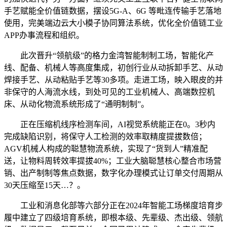
手艺赋能全价值链数据，摆设5G-A、6G 等毗连传输手艺落地
使用，完美端边云大小模子协同算法系统，优化全价值链工业
APP办事流程和组织。
此次晋升“领航级”的格力金湾智能制制工场，智能化产
线、配备、机械人等高度集成，初创行业从动拆卸手艺、从动
焊接手艺、从动粘贴手艺等30多项。走进工场，映入眼皮的并
非保守的人海流水线，到处可见的工业机械人、高端数控机
床、从动化物流系统形成了“通明制制”。
正在压缩机线序检测车间，AI视觉系统能正在0。3秒内
完成缺陷识别，将保守人工检测的效率取精度提拔数倍；
AGV机械人构成的聪慧物流系统，实现了“货到人”精准配
送，让物料周转效率提拔40%；工业大脑聪慧核心整合市场营
销、出产制制等焦点数据，数字化办理模式让订单交付周期从
30天压缩至15天…？。
工业和消息化部等六部分正在2024年智能工场梯度培育步
履中建立了四级培育系统，即根本级、先辈级、杰出级、领航