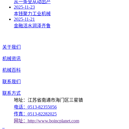
从一条全从动出产
2025-11-23
本钱聚力工业机械
2025-11-21
金融活水润泽齐鲁
关于我们
机械资讯
机械百科
联系我们
联系方式
地址：江苏省南通市海门区三星镇
电话：0513-82355056
传真：0513-82282025
网址：http://www.boincplanet.com