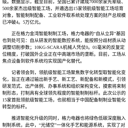
级。数据显示，截至目前，全国已累计建成7000余家先辈级、
500余家杰出级智能工场，并遴选出15家领航级智能工场培育
对象，智能制制配备、工业软件取系统处理方案的财产总规模
已冲破4。5万亿元。
正在格力金湾智能制制工场，格力电器的“自从立异”基因
也到处可见：自从研发的智能数控系统，能按照分歧材质从动
调整切削参数；10KG-SCARA机械人凭仗0。01毫米的反复定
位精度，打破国外企业正在中高端市场的垄断。目前，工场从
焦点设备到软件系统均实现国产化替代。
记者领会到，领航级智能工场聚焦数字化转型取智能化变
化，旨正在通过输出新手艺、新工艺、新配备和新模式，引领
研发范式、出产体例、办事系统和组织架构变化，摸索将来制
制形态，打制具有全球领先程度的智能制制标杆。此次公示的
15家首批领航级智能工场，也就相当于中国配备制制业智能化
转型的标杆。
推进智能化升级的同时，格力电器也将绿色低碳深度融入
制制系统，此中，“光储空”一体化手艺和能源系统，实现了对