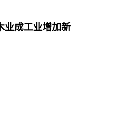
华木业成工业增加新