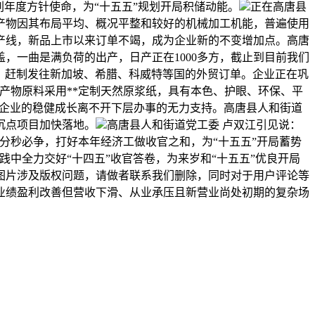
年度方针使命，为“十五五”规划开局积储动能。
正在高唐县
产物因其布局平均、概况平整和较好的机械加工机能，普遍使用
产线，新品上市以来订单不竭，成为企业新的不变增加点。高唐
盖，一曲是满负荷的出产，日产正在1000多方，截止到目前我们
转，赶制发往新加坡、希腊、科威特等国的外贸订单。企业正在巩
产物原料采用**定制天然原浆纸，具有本色、护眼、环保、平
”企业的稳健成长离不开下层办事的无力支持。高唐县人和街道
沉点项目加快落地。
高唐县人和街道党工委 卢双江引见说：
分秒必争，打好本年经济工做收官之和，为“十五五”开局蓄势
中全力交好“十四五”收官答卷，为来岁和“十五五”优良开局
图片涉及版权问题，请做者联系我们删除，同时对于用户评论等
动、业绩盈利改善但营收下滑、从业承压且新营业尚处初期的复杂场