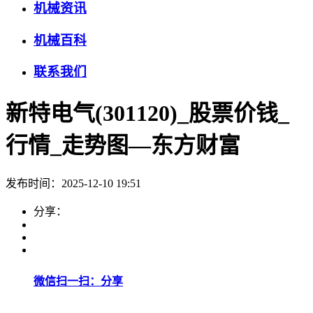
机械资讯
机械百科
联系我们
新特电气(301120)_股票价钱_
行情_走势图—东方财富
发布时间：2025-12-10 19:51
分享：
微信扫一扫：分享