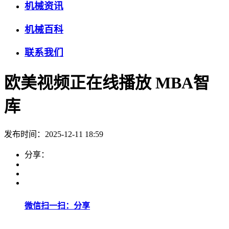
机械资讯
机械百科
联系我们
欧美视频正在线播放 MBA智
库
发布时间：2025-12-11 18:59
分享：
微信扫一扫：分享