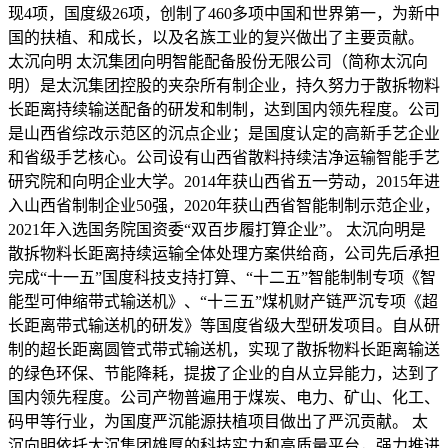
现4项，国度级26项，创制了460多项中国和世界第一，为新中
国的扶植、和成长，以及名族工业的复兴做出了主要贡献。
太沉向明 太沉集团向明智能配备股份无限公司（简称太沉向
明）是太沉集团控股的夹杂所有制企业，持久努力于散拆物料
长距离持续输送配备的研发和制制，达到国内领先程度。公司
是山西省综改示范区的沉点企业；是国度认定的高新手艺企业
和省级手艺核心。公司设有山西省散料持续洁净运输智能手艺
研究院和向明企业大学。2014年获山西省五一劳动，2015年进
入山西省制制企业50强，2020年获山西省智能制制示范企业，
2021年入选国务院国资委“双百步履打算企业”。 太沉向明是
散拆物料长距离持续运输全体处理方案供给商，公司先后承担
完成“十一五”国度科技支持打算、“十二五”智能制制专项《智
能型可伸缩带式输送机》、“十三五”煤机财产链严沉专项《超
长距离带式输送机的研发》等国度省级大型研发项目。自从研
制的超长距离圆管式带式输送机，实现了散拆物料长距离输送
的绿色环保、节能降耗，提拔了企业的自从立异能力，达到了
国内领先程度。公司产物普遍用于煤炭、电力、矿山、化工、
码甲等行业，为国度严沉能源扶植项目做出了严沉贡献。 太
沉向明依托太沉集团雄厚的科技实力和高质量平台，强力推进