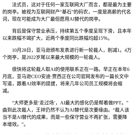
法式员，这对于任何一家互联网大厂而言，都是最为主要
的岗亭。被视为互联网财产“基石”的码农，一度是高薪的代名
词，现在可能成为大厂最但愿用AI替代的岗亭。
背后是保守营业承压，持续第五个季度呈现下滑，且本年
以来跌幅不竭扩大，近两个季度同比跌幅均超15％。
10月28日，亚马逊颁布发表进行新一轮裁人，削减1。4万
个岗亭，是2022岁尾以来最大规模的一轮裁人。
很快将这轮裁人取AI的使用联系正在一路。早正在本年6
月底，亚马逊CEO安迪·贾西正在公司官网发布的一篇长文中
写道，跟着AI效率的提拔，将来几年公司员工规模将会缩
减。
“大师更多是‘走过场’，AI最大的感化仍是帮着做PPT。”
曲到此次裁人，王祥仍然不认为AI替代是次要缘由。“裁人该
当不是AI替代的成果，而是一些保守营业不再扩张，需要降
本增效。”。