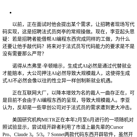
以前，正在面试时他会提出某个需求，让招聘者现场写代
码实现，这是招聘法式员岗亭的常规操做。现在，李亚起头思
疑：若是招聘者能借帮AI编程东西完成同样的工做，为什么
还要让他手敲代码？将来对于法式员写代码能力的要求是不是
没有需要那么严苛？
诺得从杰弗里·辛顿暗示，生成式AI必然是通过代替就业
才能赔本，大公司押注AI必然导致大规模裁人，这使得生成
式AI不必然会像以往的性立异一样创制新就业机遇。
正在互联网大厂，以降本增效为名的裁人一曲存正在，可
是目前不会由于AI编程东西的呈现，导致大规模裁人。李亚
认为，反却是一些草创公司对于法式员的需求遭到更大冲击。
美国研究机构METR正在本年2月至6月进行的一项随机对
照试验显示，尝试组开辟者利用了市道上最先辈的Cursor
Pro、Claude 3。5/3。7 Sonnet两款代码东西开辟软件，虽然开