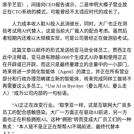
席手艺官），间接向CEO报告请示，二是申明大模子营业放
正在CTO系统的模式，可能曾经不太适应时代的成长了。
人力成本收入取AI投入此消彼长，同时，大厂也正在测
验考试用AI代替人，这是当前大厂裁人的配合考虑。虽然后
者短期内还难以大规模实现，可是公司曾经正在做测验考试。
这篇文章以邮件的形式发送给亚马逊全体员工，贾西正在
此中注释道，亚马逊有跨越1000个生成式AI办事和使用正正
在开辟或已开辟，而这只是最终要建立的总量中的一小部门，
将来将进一步简化智能体（Agent）的建立，并正在所有营业
部分和行政办理范畴建立新的智能体，将来完成同样工做将不
再需要这么多员工。“Use AI or Bye-bye（要么用AI，要么走
人）”成为公司内部的一句标语。
“AI正正在改变行业。”取李亚一样，这是互联网大厂良多
员工的配合感触感染。大厂一方面正在驱动AI前进，另一方
面也正在积极拥抱AI。这种“拥抱”转而变成大厂员工们的一种
焦炙：“本人是不是正正在帮帮AI不竭前进，最终代替本
人？”。