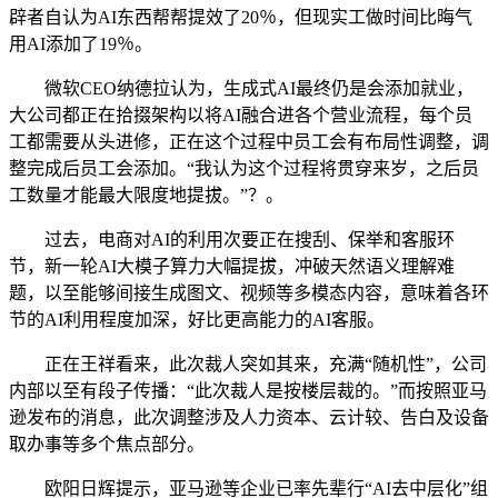
辟者自认为AI东西帮帮提效了20％，但现实工做时间比晦气
用AI添加了19％。
微软CEO纳德拉认为，生成式AI最终仍是会添加就业，
大公司都正在拾掇架构以将AI融合进各个营业流程，每个员
工都需要从头进修，正在这个过程中员工会有布局性调整，调
整完成后员工会添加。“我认为这个过程将贯穿来岁，之后员
工数量才能最大限度地提拔。”？。
过去，电商对AI的利用次要正在搜刮、保举和客服环
节，新一轮AI大模子算力大幅提拔，冲破天然语义理解难
题，以至能够间接生成图文、视频等多模态内容，意味着各环
节的AI利用程度加深，好比更高能力的AI客服。
正在王祥看来，此次裁人突如其来，充满“随机性”，公司
内部以至有段子传播：“此次裁人是按楼层裁的。”而按照亚马
逊发布的消息，此次调整涉及人力资本、云计较、告白及设备
取办事等多个焦点部分。
欧阳日辉提示，亚马逊等企业已率先辈行“AI去中层化”组