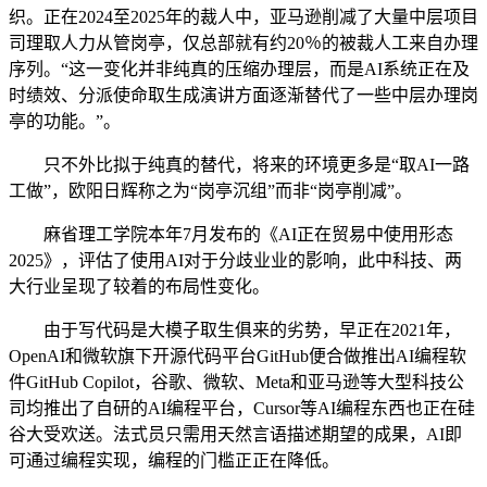
织。正在2024至2025年的裁人中，亚马逊削减了大量中层项目
司理取人力从管岗亭，仅总部就有约20％的被裁人工来自办理
序列。“这一变化并非纯真的压缩办理层，而是AI系统正在及
时绩效、分派使命取生成演讲方面逐渐替代了一些中层办理岗
亭的功能。”。
只不外比拟于纯真的替代，将来的环境更多是“取AI一路
工做”，欧阳日辉称之为“岗亭沉组”而非“岗亭削减”。
麻省理工学院本年7月发布的《AI正在贸易中使用形态
2025》，评估了使用AI对于分歧业业的影响，此中科技、两
大行业呈现了较着的布局性变化。
由于写代码是大模子取生俱来的劣势，早正在2021年，
OpenAI和微软旗下开源代码平台GitHub便合做推出AI编程软
件GitHub Copilot，谷歌、微软、Meta和亚马逊等大型科技公
司均推出了自研的AI编程平台，Cursor等AI编程东西也正在硅
谷大受欢送。法式员只需用天然言语描述期望的成果，AI即
可通过编程实现，编程的门槛正正在降低。