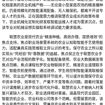
化程度高的农业机械产物——无论是小型家庭农场的精准播种
机，仍是规模化的智能灌溉配备、无人植保机，都离不开该专
业人才的支持。正在国度鼎力推进聪慧农业成长的政策布景
下，农业机械化定制化研发取智能运维人才成为需求沉点，但
该专业对机械设想实操取系统调试能力要求极高。
聪慧农业是现代农业“精准种植、高效办理、提质增效”的
焦点支持，焦点职业场景需系统的农业认知取智能手艺使用能
力，适配兼具实践思维取立异认识的考生。保守农业之所以能
实现从“凭经验”到“靠数据”的逾越，焦点就正在于聪慧农业手
艺对出产全流程的数字化。智能配备使用、农业大数据阐发等
焦点范畴，焦点课程包罗农业物联网手艺、精准农业道理取手
艺、智能农机使用等。通过进修，学生将控制智能灌溉取植保
节制、农业出产数据挖掘等环节技术，可以或许处理保守农业
中资本华侈、效率低下、产量不不变等焦点问题。跟着村落复
兴计谋推朝上进步农业现代化升级，聪慧农业人才被纳入村落
复兴紧缺人才目次，职业选择相对普遍，涵盖现代农业园区、
智能农机企业、农业科技公司等多个范畴。但需留意的是，该
专业是典型的交叉学科，需兼具农业根本取手艺使用能力，单