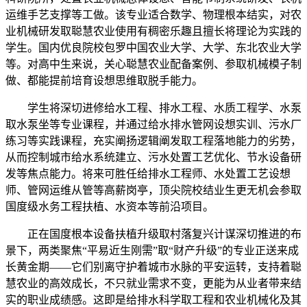
运维手艺支撑等工做。该专业适合数学、物理根本结实，对农
业机械研发取聪慧农业使用有稠密乐趣且擅长将理论为实践的
学生。国内优良院校包罗中国农业大学、大学、东北农业大学
等。对高中生来说，关心聪慧农业配备案例、参取机械模子制
做、都能提前培育设想思维取脱手能力。
学生将深切进修给水工程、排水工程、水质工程学、水泵
取水泵坐等专业课程，并通过给水排水管网设想实训、污水厂
练习等实践课程，充实阐扬逻辑阐发取工程落地能力的劣势，
从而控制城市给水系统建立、污水处置工艺优化、节水设备研
发等焦点能力。将来可胜任给排水工程师、水处置工艺设想
师、管网运维从管等高薪岗亭，顶尖院校结业生更无机会参取
国度级水务工程扶植、水资本等前沿项目。
正在国度根本设备扶植升级取村落复兴计谋深切推进的布
景下，两类聚焦“平易近生刚需”取“财产升级”的专业正送来成
长黄金期——它们别离守护着城市水脉的平安运转，支持着聪
慧农业的高效成长，不只就业需求不变，更能为从业者带来结
实的职业成绩感。这即是给排水科学取工程和农业机械化及其