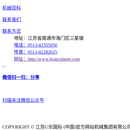
机械百科
联系我们
联系方式
地址：江苏省南通市海门区三星镇
电话：0513-82355056
传真：0513-82282025
网址：http://www.boincplanet.com
微信扫一扫：分享
扫描关注微信公众号
COPYRIGHT © 江苏U乐国际·(中国)官方网站机械集团有限公