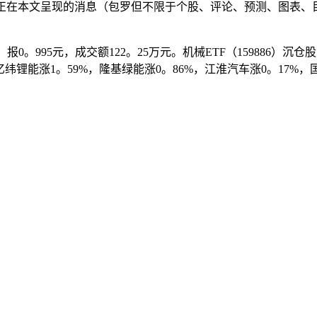
在本文呈现的消息（包罗但不限于个股、评论、预测、图表、
，报0。995元，成交额122。25万元。机械ETF（159886）
亿纬锂能涨1。59%，隆基绿能涨0。86%，江淮汽车涨0。17%，