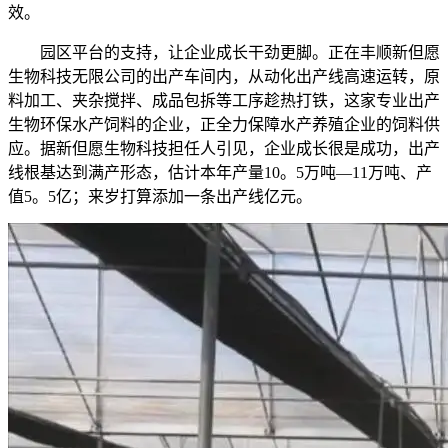
效。
园区平台的支持，让企业成长干劲更脚。正在丰顺新但愿
生物科技无限公司的出产车间内，从动化出产线高速运转，原
料加工、夹杂搅拌、成品包拆等工序趁热打铁，这家专业出产
生物环保水产饲料的企业，正全力保障水产养殖企业的饲料供
应。据新但愿生物科技担任人引见，企业成长很是成功，出产
线根基达到满产形态，估计本年产量10。5万吨—11万吨、产
值5。5亿；来岁打算添加一条出产线亿元。