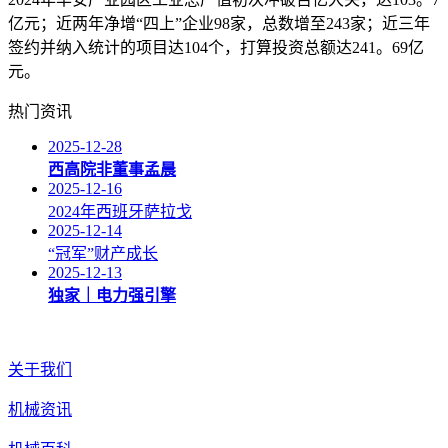
亿元；近两年净增“四上”企业98家，总数增至243家；近三年
签约并纳入统计的项目达104个，打算投资总额达241。69亿
元。
热门资讯
2025-12-28
西高院非董事孟晨
2025-12-16
2024年西班牙萨拉戈
2025-12-14
“冠军”财产成长
2025-12-13
独家｜电力强引擎
关于我们
机械资讯