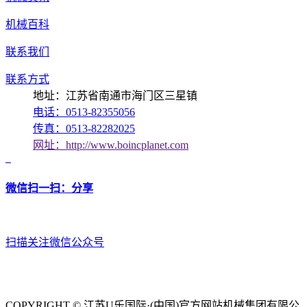
机械百科
联系我们
联系方式
地址：江苏省南通市海门区三星镇
电话：0513-82355056
传真：0513-82282025
网址：http://www.boincplanet.com
微信扫一扫：分享
扫描关注微信公众号
COPYRIGHT © 江苏U乐国际·(中国)官方网站机械集团有限公