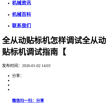
机械资讯
机械百科
联系我们
全从动贴标机怎样调试全从动
贴标机调试指南【
发布时间：2026-01-02 14:03
分享：
微信扫一扫：分享