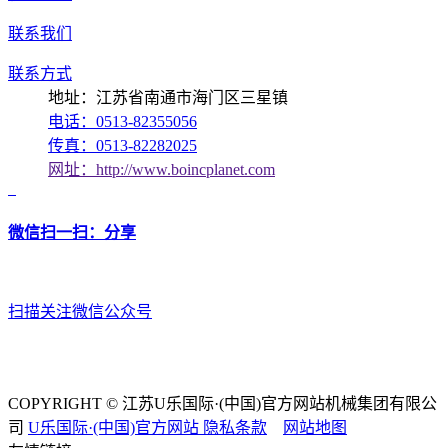
联系我们
联系方式
地址：江苏省南通市海门区三星镇
电话：0513-82355056
传真：0513-82282025
网址：http://www.boincplanet.com
微信扫一扫：分享
扫描关注微信公众号
COPYRIGHT © 江苏U乐国际·(中国)官方网站机械集团有限公
司
U乐国际·(中国)官方网站
隐私条款
网站地图