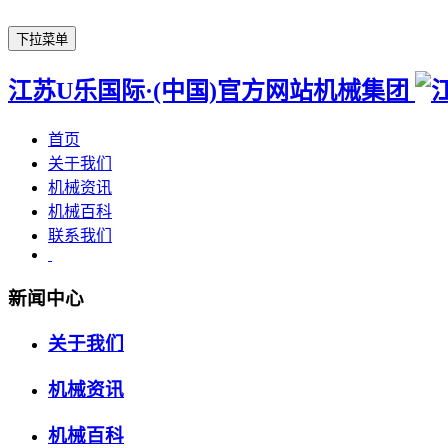
下拉菜单
江苏U乐国际·(中国)官方网站机械集团
首页
关于我们
机械资讯
机械百科
联系我们
新闻中心
关于我们
机械资讯
机械百科