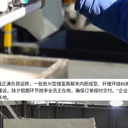
线正满负荷运转，一批批Ⅲ型储氢瓶颠末内胆成型、纤维环绕纠
摆设，除夕假期环节岗亭全员正在岗，确保订单按时交付。”企
多地。