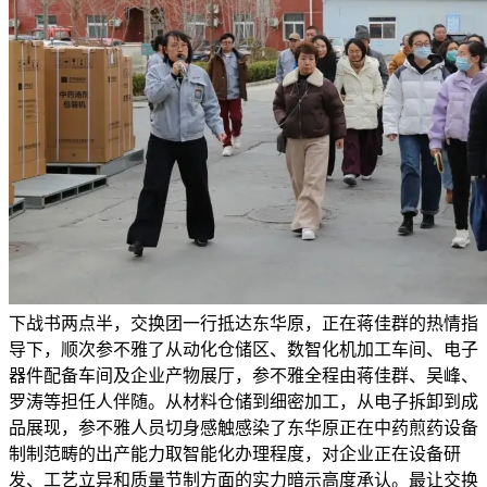
下战书两点半，交换团一行抵达东华原，正在蒋佳群的热情指
导下，顺次参不雅了从动化仓储区、数智化机加工车间、电子
器件配备车间及企业产物展厅，参不雅全程由蒋佳群、吴峰、
罗涛等担任人伴随。从材料仓储到细密加工，从电子拆卸到成
品展现，参不雅人员切身感触感染了东华原正在中药煎药设备
制制范畴的出产能力取智能化办理程度，对企业正在设备研
发、工艺立异和质量节制方面的实力暗示高度承认。最让交换