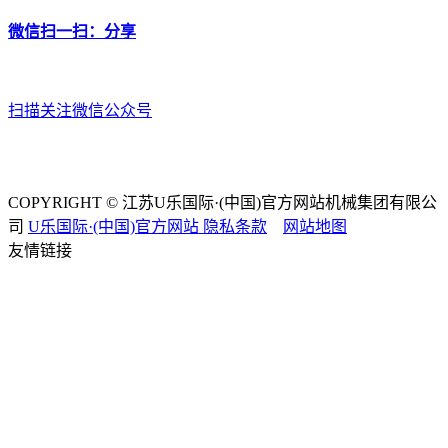
微信扫一扫：分享
扫描关注微信公众号
COPYRIGHT © 江苏U乐国际·(中国)官方网站机械集团有限公
司
U乐国际·(中国)官方网站
隐私条款
网站地图
友情链接