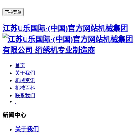
下拉菜单
江苏U乐国际·(中国)官方网站机械集团
首页
关于我们
机械资讯
机械百科
联系我们
新闻中心
关于我们