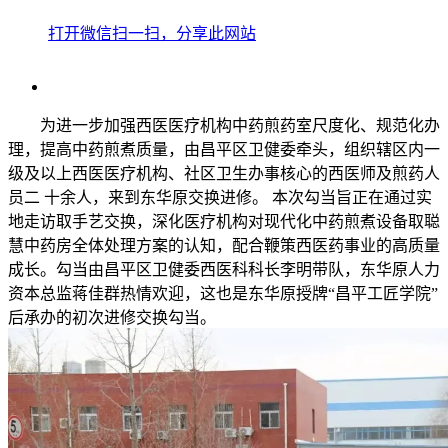
打开微信扫一扫，分享此网站
为进一步加强西医医疗机构中药煎药室尺度化、规范化办
理，提高中药煎煮质量，由昌平区卫健委牵头，组织辖区内一
级及以上西医医疗机构、社区卫生办事核心的西医师及煎药人
员二 十余人，来到东华原交换进修。 本次勾当旨正在通过实
地走访取手艺交换，深化医疗机构对现代化中药煎煮设备取聪
慧中药房全体处理方案的认知，配合鞭策西医药事业的高质量
成长。勾当由昌平区卫健委西医科科长李明带队，东华原人力
资本总监蒋佳群热情欢迎，这也是东华原授牌“昌平工匠学院”
后承办的初次进修交换勾当。