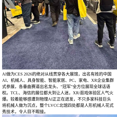
AI做为CES 2026的绝对从线贯穿各大展馆，出名有姓的中国
AI、机械人、具身智能、智能家居、PC、家电、XR企业集群
式参展，各垂曲赛道出名龙头、“冠军”全方位展现全球话语
权。TCL、海信的展位都大到让人迷，XR/逛戏体验区人气火
爆。较着能够感遭到物理AI正正在迸发，不只多家科技巨头
将机械人做为沉点，整个LVCC北馆四处都是人形机械人花式
秀技术，令人目不暇接。