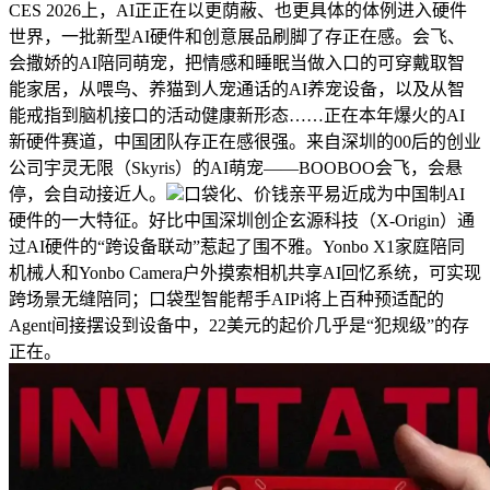
CES 2026上，AI正正在以更荫蔽、也更具体的体例进入硬件
世界，一批新型AI硬件和创意展品刷脚了存正在感。会飞、
会撒娇的AI陪同萌宠，把情感和睡眠当做入口的可穿戴取智
能家居，从喂鸟、养猫到人宠通话的AI养宠设备，以及从智
能戒指到脑机接口的活动健康新形态……正在本年爆火的AI
新硬件赛道，中国团队存正在感很强。来自深圳的00后的创业
公司宇灵无限（Skyris）的AI萌宠——BOOBOO会飞，会悬
停，会自动接近人。
口袋化、价钱亲平易近成为中国制AI
硬件的一大特征。好比中国深圳创企玄源科技（X-Origin）通
过AI硬件的“跨设备联动”惹起了围不雅。Yonbo X1家庭陪同
机械人和Yonbo Camera户外摸索相机共享AI回忆系统，可实现
跨场景无缝陪同；口袋型智能帮手AIPi将上百种预适配的
Agent间接摆设到设备中，22美元的起价几乎是“犯规级”的存
正在。