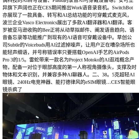
偶科技的AI转写设备、Plaud的录音AI可穿戴设备等。安可立
异旗下声阔也正在CES期间推出Work语音录音机。SwitchBot
亦展现了一款具备、转写和AI总结功能的可穿戴式麦克风，
波兰企业Vasco Electronics展出了多款AI翻译器和AI翻译。客
岁被亚马逊收购的Bee正将从动草拟邮件、阐发语音趋向、语
音备忘录等功能推广到现有的AI语音可穿戴设备中。草创公
司Subtle的Voicebuds用AI过滤掉噪声，让用户正在嘈杂场所也
能轻声细语，并号称错误率只要搭载OpenAI手艺的AirPods
Pro 3的1/5。雷蛇带来一款名为Project Motoko的AI逛戏概念产
物，配备一对位于眼部高度的第一人称视角摄像头，支撑及时
物体和文本识别，并兼容多种AI聊器人。二、38。5克超轻AI
眼镜、240Hz电竞神器、能打德律风的eSIM眼镜…CES智能眼
镜杀疯了