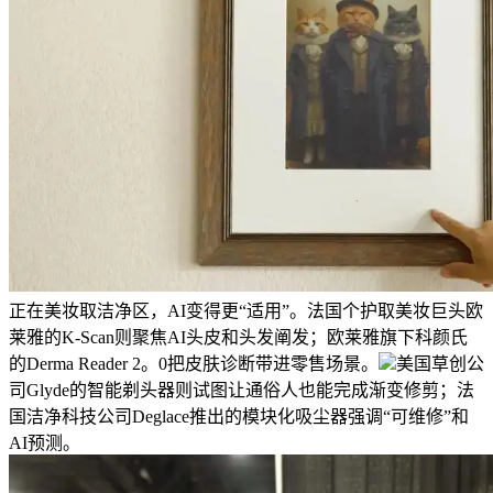
正在美妆取洁净区，AI变得更“适用”。法国个护取美妆巨头欧
莱雅的K-Scan则聚焦AI头皮和头发阐发；欧莱雅旗下科颜氏
的Derma Reader 2。0把皮肤诊断带进零售场景。
美国草创公
司Glyde的智能剃头器则试图让通俗人也能完成渐变修剪；法
国洁净科技公司Deglace推出的模块化吸尘器强调“可维修”和
AI预测。