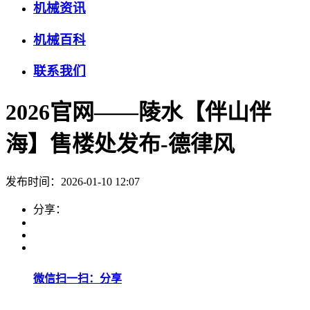
机械资讯
机械百科
联系我们
2026官网——陵水【伴山伴
海】售楼处发布-德律风
发布时间：2026-01-10 12:07
分享：
微信扫一扫：分享