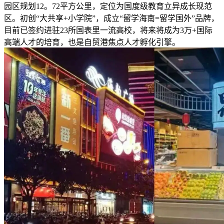
园区规划12。72平方公里，定位为国度级教育立异成长现范
区。初创“大共享+小学院”，成立“留学海南=留学国外”品牌，
目前已签约进驻23所国表里一流高校，将来将成为3万+国际
高端人才的培育，也是自贸港焦点人才孵化引擎。