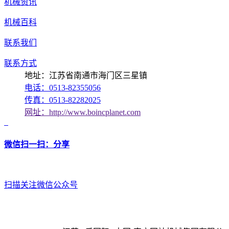
机械资讯
机械百科
联系我们
联系方式
地址：江苏省南通市海门区三星镇
电话：0513-82355056
传真：0513-82282025
网址：http://www.boincplanet.com
微信扫一扫：分享
扫描关注微信公众号