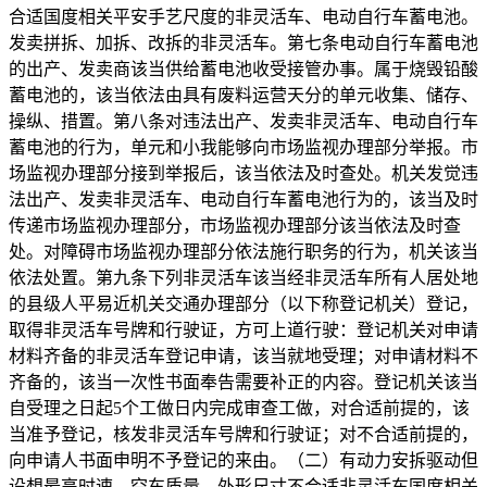
合适国度相关平安手艺尺度的非灵活车、电动自行车蓄电池。
发卖拼拆、加拆、改拆的非灵活车。第七条电动自行车蓄电池
的出产、发卖商该当供给蓄电池收受接管办事。属于烧毁铅酸
蓄电池的，该当依法由具有废料运营天分的单元收集、储存、
操纵、措置。第八条对违法出产、发卖非灵活车、电动自行车
蓄电池的行为，单元和小我能够向市场监视办理部分举报。市
场监视办理部分接到举报后，该当依法及时查处。机关发觉违
法出产、发卖非灵活车、电动自行车蓄电池行为的，该当及时
传递市场监视办理部分，市场监视办理部分该当依法及时查
处。对障碍市场监视办理部分依法施行职务的行为，机关该当
依法处置。第九条下列非灵活车该当经非灵活车所有人居处地
的县级人平易近机关交通办理部分（以下称登记机关）登记，
取得非灵活车号牌和行驶证，方可上道行驶：登记机关对申请
材料齐备的非灵活车登记申请，该当就地受理；对申请材料不
齐备的，该当一次性书面奉告需要补正的内容。登记机关该当
自受理之日起5个工做日内完成审查工做，对合适前提的，该
当准予登记，核发非灵活车号牌和行驶证；对不合适前提的，
向申请人书面申明不予登记的来由。（二）有动力安拆驱动但
设想最高时速、空车质量、外形尺寸不合适非灵活车国度相关