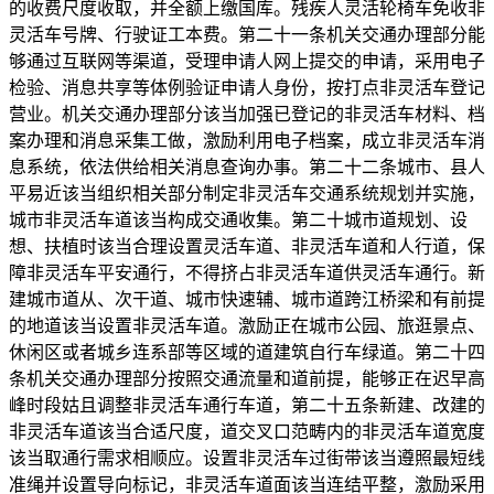
的收费尺度收取，并全额上缴国库。残疾人灵活轮椅车免收非
灵活车号牌、行驶证工本费。第二十一条机关交通办理部分能
够通过互联网等渠道，受理申请人网上提交的申请，采用电子
检验、消息共享等体例验证申请人身份，按打点非灵活车登记
营业。机关交通办理部分该当加强已登记的非灵活车材料、档
案办理和消息采集工做，激励利用电子档案，成立非灵活车消
息系统，依法供给相关消息查询办事。第二十二条城市、县人
平易近该当组织相关部分制定非灵活车交通系统规划并实施，
城市非灵活车道该当构成交通收集。第二十城市道规划、设
想、扶植时该当合理设置灵活车道、非灵活车道和人行道，保
障非灵活车平安通行，不得挤占非灵活车道供灵活车通行。新
建城市道从、次干道、城市快速辅、城市道跨江桥梁和有前提
的地道该当设置非灵活车道。激励正在城市公园、旅逛景点、
休闲区或者城乡连系部等区域的道建筑自行车绿道。第二十四
条机关交通办理部分按照交通流量和道前提，能够正在迟早高
峰时段姑且调整非灵活车通行车道，第二十五条新建、改建的
非灵活车道该当合适尺度，道交叉口范畴内的非灵活车道宽度
该当取通行需求相顺应。设置非灵活车过街带该当遵照最短线
准绳并设置导向标记，非灵活车道面该当连结平整，激励采用