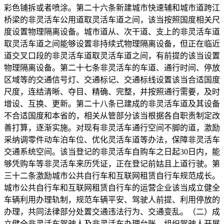
彩色铺拆或者喷涂。第二十六条新建城市快速辅和城市道跨江
桥梁的非灵活车公用道取灵活车道之间，该当按照国度相关尺
度设置物理隔离设备。城市道从、次干道、支上的非灵活车道
取灵活车道之间能够设置非持续式物理隔离设备，但正在临近
道交叉口段的非灵活车道取灵活车道之间，有前提的该当设置
物理隔离设备。第二十七条非灵活车的车道、通行时间、停放
区域等的交通信号灯、交通标记、交通标线设置该当合适国度
尺度，连结清晰、夺目、精确、完整，并按照通行需要，及时
增设、互换、更新。第二十八条已建成的非灵活车道及其设备
不合适国度和本省的，相关从管部分该当根据各自职责制定改
善打算，逐渐实施。对现有非灵活车通行空间不脚的道，激励
采纳调零件动车泊车位、优化灵活车道等办法，保障非灵活车
交通系统空间。该当登记的非灵活车自购车之日起30日内，能
够凭购车等非灵活车来历凭证，正在登记前姑且上道行驶。第
三十二条激励城市公共自行车和互联网租赁自行车规范成长。
城市公共自行车和互联网租赁自行车的运营企业该当成立健全
车辆利用办理轨制，规范车辆平安、驾驶人前提、利用停放的
办理，共同法律部分处置交通违法行为、交通变乱。（二）成
立健全非灵活车驾驶人及非灵活车办理台账，组织驾驶人开展