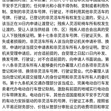
平安手艺尺度的；任何单元和小我不得伪制、变制或者利用伪
制、变制的非灵活车号牌、行驶证，不得利用其他非灵活车的
号牌、行驶证。已登记的非灵活车所有权发生让渡的，受让人
该当正在30日内申请让渡登记；残疾人灵活轮椅车所有权发生
让渡的，受让人该当供给县（市、区）残疾人结合会出具的受
让人下肢残疾证明。第十七条非灵活车号牌、行驶证灭失、丢
失或者损毁的，非灵活车所有人该当向登记机关申请补领、换
领，申请时该当提交申请表和非灵活车所有人身份证明。登记
机关受理申请后，对合适前提的，自受理之日起15日内补发、
换发号牌、行驶证；对不合适前提的，向申请人书面说由。第
十八条非灵活车所有人能够委托代办署理人打点各项非灵活车
登记和补领、换领非灵活车号牌、行驶证营业。代办署理人该
当向登记机关提交接理人的身份证明和非灵活车所有人的委托
书。第十九条机关交通办理部分该当成立、完美电动自行车发
卖者代办电动自行车登记轨制。激励有前提的地域实行电动自
行车带牌发卖。电动自行车、其他合适国度相关平安手艺尺度
的有动力安拆驱动的非灵活车的号牌、行驶证工本费，按照省
人平易近财务部分、价钱从管部分审批设立的收费项目和审定