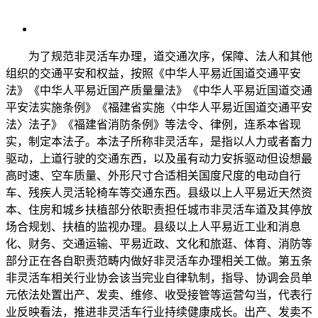
为了规范非灵活车办理，道交通次序，保障、法人和其他
组织的交通平安和权益，按照《中华人平易近国道交通平安
法》《中华人平易近国产质量量法》《中华人平易近国道交通
平安法实施条例》《福建省实施〈中华人平易近国道交通平安
法〉法子》《福建省消防条例》等法令、律例，连系本省现
实，制定本法子。本法子所称非灵活车，是指以人力或者畜力
驱动，上道行驶的交通东西，以及虽有动力安拆驱动但设想最
高时速、空车质量、外形尺寸合适相关国度尺度的电动自行
车、残疾人灵活轮椅车等交通东西。县级以上人平易近天然资
本、住房和城乡扶植部分依职责担任城市非灵活车道及其停放
场合规划、扶植的监视办理。县级以上人平易近工业和消息
化、财务、交通运输、平易近政、文化和旅逛、体育、消防等
部分正在各自职责范畴内做好非灵活车办理相关工做。第五条
非灵活车相关行业协会该当完业自律轨制，指导、协调会员单
元依法处置出产、发卖、维修、收受接管等运营勾当，代表行
业反映看法，推进非灵活车行业持续健康成长。出产、发卖不