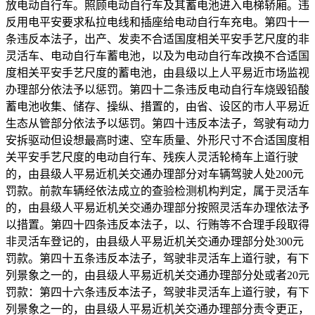
放电动自行车。照顾电动自行车及其蓄电池进入电梯轿厢。违
反用电平安要求私拉电线和插座给电动自行车充电。第四十一
条违反本法子，出产、发卖不合适国度相关平安手艺尺度的非
灵活车、电动自行车蓄电池，以及为电动自行车改换不合适国
度相关平安手艺尺度的蓄电池，由县级以上人平易近市场监视
办理部分依法予以惩罚。第四十二条违反电动自行车烧毁铅酸
蓄电池收集、储存、操纵、措置的，由省、设区的市人平易近
生态从管部分依法予以惩罚。第四十违反本法子，驾驶有动力
安拆驱动但设想最高时速、空车质量、外形尺寸不合适国度相
关平安手艺尺度的电动自行车、残疾人灵活轮椅车上道行驶
的，由县级人平易近机关交通办理部分对车辆驾驶人处200元
罚款。前款车辆经依法成立的查验检测机构判定，属于灵活车
的，由县级人平易近机关交通办理部分按照灵活车办理依法予
以措置。第四十四条违反本法子，以、行贿等不合理手段取得
非灵活车登记的，由县级人平易近机关交通办理部分处300元
罚款。第四十五条违反本法子，驾驶非灵活车上道行驶，有下
列景象之一的，由县级人平易近机关交通办理部分处或者20元
罚款：第四十六条违反本法子，驾驶非灵活车上道行驶，有下
列景象之一的，由县级人平易近机关交通办理部分责令更正，