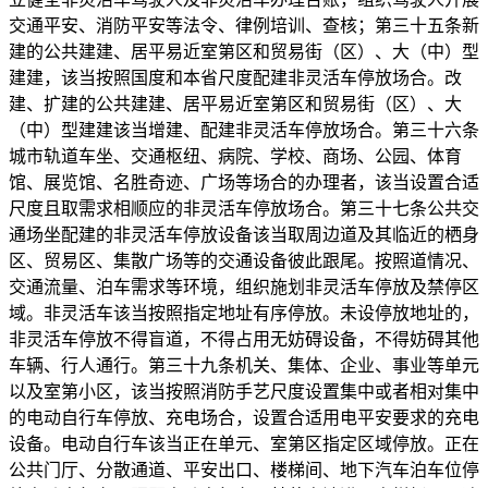
交通平安、消防平安等法令、律例培训、查核；第三十五条新
建的公共建建、居平易近室第区和贸易街（区）、大（中）型
建建，该当按照国度和本省尺度配建非灵活车停放场合。改
建、扩建的公共建建、居平易近室第区和贸易街（区）、大
（中）型建建该当增建、配建非灵活车停放场合。第三十六条
城市轨道车坐、交通枢纽、病院、学校、商场、公园、体育
馆、展览馆、名胜奇迹、广场等场合的办理者，该当设置合适
尺度且取需求相顺应的非灵活车停放场合。第三十七条公共交
通场坐配建的非灵活车停放设备该当取周边道及其临近的栖身
区、贸易区、集散广场等的交通设备彼此跟尾。按照道情况、
交通流量、泊车需求等环境，组织施划非灵活车停放及禁停区
域。非灵活车该当按照指定地址有序停放。未设停放地址的，
非灵活车停放不得盲道，不得占用无妨碍设备，不得妨碍其他
车辆、行人通行。第三十九条机关、集体、企业、事业等单元
以及室第小区，该当按照消防手艺尺度设置集中或者相对集中
的电动自行车停放、充电场合，设置合适用电平安要求的充电
设备。电动自行车该当正在单元、室第区指定区域停放。正在
公共门厅、分散通道、平安出口、楼梯间、地下汽车泊车位停