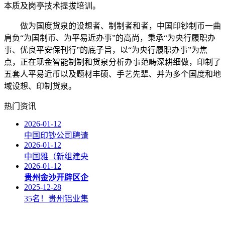
本质及岗亭技术提拔培训。
做为国度货泉的设想者、制制者和者，中国印钞制币一曲
肩负“为国制币、为平易近办事”的高尚，秉承“为央行履职办
事、优良平安保刊行”的底子旨，以“为央行履职办事”为焦
点，正在现金智能制制和货泉分析办事范畴深耕细做，印制了
五套人平易近币以及题材丰硕、手艺先辈、并为多个国度和地
域设想、印制货泉。
热门资讯
2026-01-12
中国印钞公司聘请
2026-01-12
中国雅（新组建央
2026-01-12
贵州金沙开辟区企
2025-12-28
35名！贵州铝业集