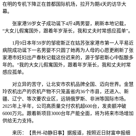
在明的专机下降正在首都国际机场，拉开为期4天的访华大
幕。
张家港59岁女子成功诞下4斤4两男婴，刷新本地记载，
“大女儿假寓国外，跟着年岁渐长，我和丈夫时常感应孤单”。
1月9日本年59岁的邹密斯正在姑苏张家港市第一人平易近
病院成功诞下一名男婴不只圆了她再为人母的心愿更刷新了张
家港市妊妇出产春秋记载这份迟来的，源于邹密斯心中酝酿多
年的。“我的大女儿假寓国外，跟着年岁渐长，我和丈夫时常
感应孤单。
对立异的苦守，让北安市农机品牌全国、迈向世界。金慧
玲农机出产的农机产物不只笼盖省内36个市县，还进入、新
疆、辽宁、等次要农业区，远销俄罗斯、非洲等国际市场。
2025年上半年，公司高质量交付农机超600台，发卖额冲破
6000万元。跟着新项目3000台年产能全面，将为将来市场增加
供给无力支持。
来历：【贵州-动静旧事】据报道，按照近日财富申报细