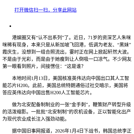
打开微信扫一扫，分享此网站
港娱圈又有“认不出系列”了。近日，71岁的资深艺人朱咪
咪稀有现身，本来只是从新加坡飞回港，低调为老友、“黑妹”
霞庆生，没想到一组合照流出，霎时正在网上掀起轩然大波。
不是由于光彩，而是由于她瘦到让人倒吸一口凉气。不少网友
第一眼看到照片，间接愣住：“这是谁？
本地时间1月13日，美国核准英伟达向中国出口其人工智
能芯片H200。此前，美国总统特朗通俗过社交暗示，美国将
答应英伟达向中国出售H200人工智能芯片。
做为北安配备制制业的一张“金手刺”，鞭策财产转型升级
的活泼缩影。一批批“北安制制”的农机设备，正以智能化出产
为现代农业成长注入强劲动能。
据中国旧事网报道，2026年1月4日下战书，韩国总统李正