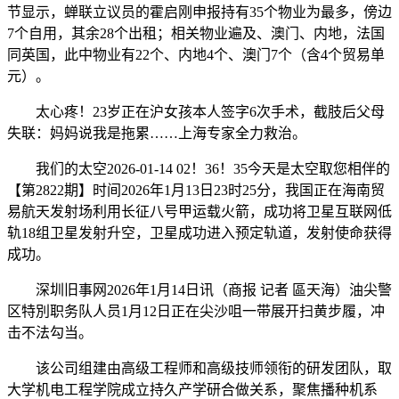
节显示，蝉联立议员的霍启刚申报持有35个物业为最多，傍边
7个自用，其余28个出租；相关物业遍及、澳门、内地，法国
同英国，此中物业有22个、内地4个、澳门7个（含4个贸易单
元）。
太心疼！23岁正在沪女孩本人签字6次手术，截肢后父母
失联：妈妈说我是拖累……上海专家全力救治。
我们的太空2026-01-14 02！36！35今天是太空取您相伴的
【第2822期】时间2026年1月13日23时25分，我国正在海南贸
易航天发射场利用长征八号甲运载火箭，成功将卫星互联网低
轨18组卫星发射升空，卫星成功进入预定轨道，发射使命获得
成功。
深圳旧事网2026年1月14日讯（商报 记者 區天海）油尖警
区特別职务队人员1月12日正在尖沙咀一带展开扫黄步履，冲
击不法勾当。
该公司组建由高级工程师和高级技师领衔的研发团队，取
大学机电工程学院成立持久产学研合做关系，聚焦播种机系