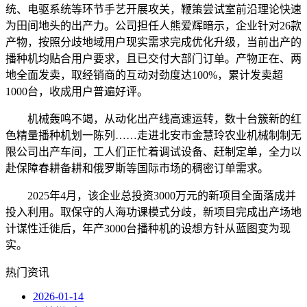
统、电驱系统等环节手艺开展攻关，鞭策尝试室前沿理论快速
为田间地头的出产力。公司担任人熊爱辉暗示，企业针对26款
产物，按照分歧地域用户现实需求完成优化升级，当前出产的
播种机均贴合用户要求，且已交付大部门订单。产物正在、两
地全面发卖，取经销商的互动对劲度达100%，累计发卖超
1000台，收成用户普遍好评。
机械轰鸣不竭，从动化出产线高速运转，数十台簇新的红
色精量播种机划一陈列……走进北安市金慧玲农业机械制制无
限公司出产车间，工人们正忙着调试设备、赶制定单，全力以
赴保障春耕备耕和俄罗斯等国际市场的稠密订单需求。
2025年4月，该企业总投资3000万元的新项目全面落成并
投入利用。取保守的人海功课模式分歧，新项目完成出产场地
计谋性迁徙后，年产3000台播种机的设想方针从蓝图变为现
实。
热门资讯
2026-01-14