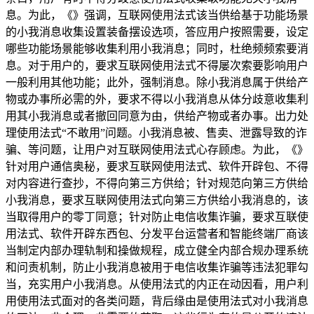
息。为此，《》强调，互联网使用法式该当供给基于功能场景
的小我消息收集设置装备摆设选项，答应用户按照需要，设定
哪些功能场景能够收集利用小我消息；同时，杜绝频频索要消
息。对于用户的，要求互联网使用法式不得屡次索要影响用户
一般利用其他功能；此外，强制消息。除小我消息属于供给产
物或办事所必需的外，要求不得以小我消息从体分歧意收集利
用其小我消息或者撤回同意为由，供给产物或者办事。出力处
理使用法式“不敢用”问题。小我消息被、售卖、泄露导致的诈
骗、等问题，让用户对互联网使用法式心存顾虑。为此，《》
针对用户通信奥秘，要求互联网使用法式、软件开辟包、不得
对内容进行查抄，不得向第三方供给；针对规范向第三方供给
小我消息，要求互联网使用法式向第三方供给小我消息的，该
当取得用户的零丁同意；针对防止电信收集诈骗，要求互联使
用法式、软件开辟东西包、分发平台运营者和智能终端厂商该
当制定内部办理轨制和操做规程，成立健全内部合规办理系统
和问责机制，防止小我消息被用于电信收集诈骗等违法犯罪勾
当，充实用户小我消息。从使用法式的内正在动因看，用户利
用使用法式面对的各类问题，背后缘由是使用法式对小我消息