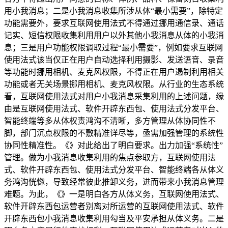
用小我消息；二是小我消息收集所涉从体“最小需要”，除特定
功能需要外，要求互联网使用法式不得通过挪用通信录、通话
记实、短信权限收集利用用户以外其他小我消息从体的小我消
息；三是用户功能权限调取过程“最小需要”，例如要求互联网
使用法式该当仅正在用户自动选择利用摄影、发送语音、录音
等功能时挪用相机、麦克风权限，不得正在用户遏制利用相关
功能或者无关场景挪用相机、麦克风权限。从行业的生态系统
看，互联网使用法式对用户小我消息采集利用的上述问题，缘
由是互联网使用法式、软件开辟东西包、使用法式分发平台、
智能终端等多从体权责鸿沟不清晰，多方管理从体协同性不
脚，部门沉点权限的不敷精准详尽等，亟需加强管理的系统性
协同性精准性。《》对此给出了明白要求。出力加强“系统性”
管理。做为小我消息收集利用的焦点参取方，互联网使用法
式、软件开辟东西包、使用法式分发平台、智能终端各从体义
务鸿沟恍惚，导致经常彼此推卸义务，进而带来小我消息管理
难题。为此，《》一是明白各方从体义务，互联网使用法式、
软件开辟东西包运营者别离对所运营的互联网使用法式、软件
开辟东西包小我消息收集利用勾当及平安承担从体义务。二是