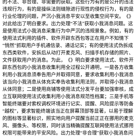
的不法、非合理、非需要的获取。这些行为有的是公开的违法
违规行为，有的是操纵法则缝隙进行现性的侵权行为，有的是
行业伦理的问题，严沉小我消息平安以至收集空间平安。《》
对此给出了明白要求。出力处理“不法”获取小我消息问题。这
是使用法式小我消息采集行为中严沉的违规景象。例如，有的
使用法式利用的插件、软件开辟东西包等正在用户不知情下
“悄然”抓取用户手机通信录、通话记实；有的使用法式伪拆成
东西类软件，安拆后从动打开麦克风、扫描手机存储的照片、
文件获取用户的消息。为此，《》明白要求使用法式、软件开
辟东西包的小我消息收集利用全过程公开通明，一是各方收集
利用小我消息须奉告用户并取得同意，要求收集利用小我消息
该当向小我消息从体充实奉告收集利用法则，并取得小我消息
从体同意；二是使用商铺等使用法式分发平台要加强审核，成
立互联网使用法式收集利用小我消息规范性档案；三是手机等
智能终端要对索权调权环境进行记实、提醒、风险提示等防备
“越权”，要求智能终端该当正在屏幕顶部等显著，以易于理解
的图标等显著标识，照实地向用户提醒当前正正在挪用的麦克
风、摄像头、等权限，同时该当精确提醒互联网使用法式挪用
权限可能带来的平安风险。出力处理“非合理”获取小我消息问