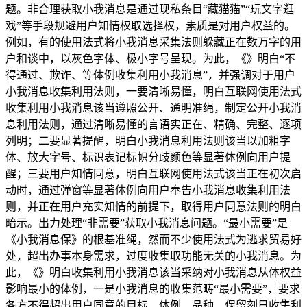
题。非合理获取小我消息是通过现私条目“藏猫猫”“玩文字逛
戏”等手段规避用户知情权取选择权，素质是对用户权益的。
例如，有的使用法式将小我消息采集法则躲藏正在数万字的用
户和谈中，以灰色字体、极小字号呈现。为此，《》明白“不
得通过、欺诈、等体例收集利用小我消息”，并强调对于用户
小我消息收集利用法则，一要清晰易懂，明白互联网使用法式
收集利用小我消息该当遵照公开、通明准绳，制定公开小我消
息利用法则，通过清晰易懂的言语实正在、精确、完整、逐项
列明；二要显著提醒，明白小我消息利用法则该当以加粗字
体、放大字号、标识表记标帜分歧颜色等显著体例向用户提
醒；三要用户知情同意，明白互联网使用法式该当正在初次启
动时，通过弹窗等显著体例向用户奉告小我消息收集利用法
则，并正在用户充实知情的前提下，取得用户同意法则的明白
暗示。出力处理“非需要”获取小我消息问题。“最小需要”是
《小我消息保》的根基准绳，然而不少使用法式为逃求贸易好
处，超出办事本身需求，过度收集取功能无关的小我消息。为
此，《》明白收集利用小我消息该当采纳对小我消息从体权益
影响最小的体例，一是小我消息的收集范畴“最小需要”，要求
各方不得超出用户同意的目标、体例、品种、保留刻日收集利