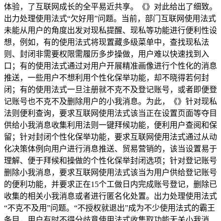
体验，了互联网成长的全平易近共享。《》对此给出了细致。
出力处理使用法式“欠好用”问题。当前，部门互联网使用法式
未能从用户的角度出发对现私提醒、现私等功能进行便利性设
想，例如，有的使用法式将现置藏多级菜单中，查找现私法
则、封闭非需要权限需履历多步操做，用户难以快速找到入
口；有的使用法式通过对用户开展精准画像进行个性化的消息
推送，一些用户不想利用个性化保举功能，却不晓得若何封
闭；有的使用法式一旦注册就不克不及登记账号，或者即便登
记账号也不克不及删除用户的小我消息。为此，《》针对现私
法则便利查询，要求互联网使用法式该当正在设置页面等夺目
供给小我消息收集利用法则一键拜候功能，便利用户查阅和保
留；针对封闭个性化保举功能，要求互联网使用法式通过从动
化决策体例向用户进行消息推送、贸易营销的，该当设置易于
理解、便于拜候和操做的个性化保举封闭选项；针对登记账号
删除小我消息，要求互联网使用法式该当为用户供给登记账号
的便利功能，并要求正在15个工做日内完成账号登记，删除已
收集的相关小我消息或者进行匿名化处置。出力处理使用法式
“不克不及用”问题。“不授权就退出”成为不少使用法式的霸王
条目，用户有时不得分歧意使用法式收集取功能无关小我消