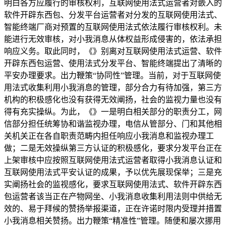
明白各方应履行的审核权利，互联网使用法式运营者对嵌入的
软件开辟东西包、分发平台运营者对分发的互联网使用法式、
智能终端厂商对预置的互联网使用法式依法履行审核权利。未
能进行无效审核，对小我消息从体权益形成侵害的，依法承担
响应义务。取此同时，《》别离对互联网使用法式运营、软件
开辟东西包运营、使用法式分发平台、智能终端提出了清晰的
平安办理要求。出力鞭策“协同性”管理。当前，对于互联网使
用法式收集利用小我消息的管理，部分合力有待加强，第三方
机构的积极感化也没有获得无效阐扬，社会的监视力量也没有
得有充实操纵。为此，《》一是明白相关部分的职责分工，网
信部分担任统筹协和谐监视办理，电信从管部分、门和其他相
关机关正在各自职责范畴内担任响应小我消息和监视办理工
做；二是无效操纵第三方认证的积极感化，要求分发平台正在
上架审核中应按照互联网使用法式运营者取得小我消息认证和
互联网使用法式平安认证的成果，予以优先展现保举；三是充
实阐扬社会的监视感化，要求互联网使用法式、软件开辟东西
包运营者该当正在产物网坐、小我消息收集利用法则中供给无
效的、易于拜候的赞扬举报渠道，正在许诺时限内受理并措置
小我消息相关赞扬。出力鞭策“精准性”管理。随便和屡次挪用