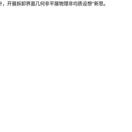
针，开展拆卸界面几何非平展物理非均质设想”新思。