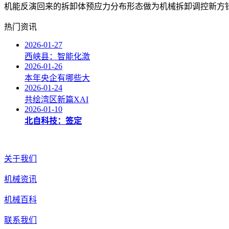
机能反演回来的拆卸体预应力分布形态做为机械拆卸调控新方
热门资讯
2026-01-27
西峡县：智能化激
2026-01-26
本年央企有哪些大
2026-01-24
共绘湾区新篇XAI
2026-01-10
北自科技：签定
关于我们
机械资讯
机械百科
联系我们