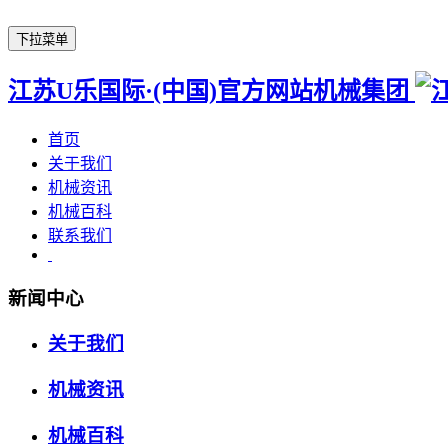
下拉菜单
江苏U乐国际·(中国)官方网站机械集团
首页
关于我们
机械资讯
机械百科
联系我们
新闻中心
关于我们
机械资讯
机械百科