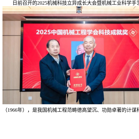
日前召开的2025机械科技立异成长大会暨机械工业科学手
（1966年），是我国机械工程范畴德高望沉、功勋卓著的计