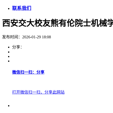
联系我们
西安交大校友熊有伦院士机械
发布时间：2026-01-29 18:08
分享：
微信扫一扫：分享
打开微信扫一扫，分享此网站