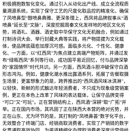
积极拥抱数智化变化。通过引入从动化出产线、成立全流程质
量溯源系统，实现了保守工艺的尺度化取品控的精准化，确保
了凤喷鼻型“醇喷鼻典雅、更深条理上，西凤将品牌叙事从“酒
喷鼻”延长至“文脉”，深度挖掘周秦文化发祥地的地区文化劣
势，将酒礼、酒器、酒史取中华保守文化无机融合，例如通过
打制诗词大会、举行封藏大典等实践，将产物提拔为文化载
体，使品牌底蕴愈加厚沉可感。面临多元化、个性化、健康
化、一方面，以“红西凤”为焦点建立高端产物矩阵，并通过发
布“绿瓶西凤”系列等行动，成功国平易近回忆，付与品牌深挚
的“家国情怀”时代共识。另一方面，西凤酒斗胆冲破保守白酒
形态鸿沟。例如，健康化潮水推出露酒系列，拓展了佐餐取摄
生场景；更富想象力的是，跨界推出的“西凤酒风味冰淇淋”，
以轻快、新鲜的形式触达年轻消费者，不只成为现象级营销案
例，更正在本色上改革了风味的表达载体，让保守品牌变得
“可口”又“可玩”。正在营销结构上，西凤酒“深耕”取“广拓”并
举。正在国内市场，其巩固了正在陕西大本营的绝对劣势，并
正在山东、尤为环节的是，其打制的“凤喷鼻荟”数字化平台，
无效整合了终端门店、经销商取消费者，实现了产销链的数字
化贯通取高效协同，为渠道精细化办理取消费者深度运营供给