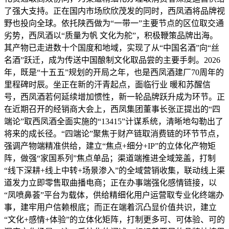
了强大支持。正在国内市场欣欣茂发的同时，西凤酒将品牌视
野也投向全球。依托陕西做为“一带一”主要节点的区位取交通
劣势，西凤酒以“质量为帆 文化为舵”，积极鞭策品牌出海。
其产物已走进数十个国度和地域，实现了从“中国名酒”向“丝
名酒”跃迁，成为传送中国酿制文化取品尝的主要手刺。2026
年，既是“十五五”规划的开局之年，也是西凤酒建厂70周年的
里程碑时辰。坐正在新的汗青起点，面临行业 暖和苏醒信
号，西凤酒若何延续增加惯性，新一轮品牌跃升成为环节。正
在近期召开的经销商大会上，西凤集团董事长张正提出的“四
端论”取西凤酒全面实施的“13415”计谋系统，清晰地勾勒出了
将来的成长径。“四端论”聚焦于财产链取消费链的环节节点，
强调产物端精准供给，建立“焦点+细分+IP”的立体化产物矩
阵，做强“家国系列”焦点单品；渠道端推进全域笼盖，打制
“线下深耕+线上中转+场景渗入”的全域营销收集，联动线上渠
道发力立即零售取曲播电商；正在办事端强化感情链接，以
“凤喷鼻荟”平台为载体，供给精细化用户运营取专业化终端办
事，建牢用户信赖根底；而正在端着沉凸显价值共识，建立
“文化+感情+体验”的立体化矩阵，打制更多可、可体验、可的