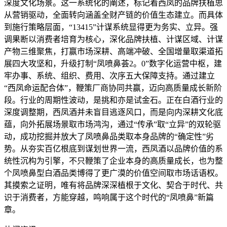
深度文化场景。这一系统化的阐述，标记着西凤的品牌扶植思
从营销驱动，全面转向涵盖全财产链的价值生态建立。而具体
到施行策略层面，“13415”计谋系统显得更为务实、立异。强
调果断以消费者培育为核心，深化品牌扶植、计谋区域、计谋
产物三维聚焦，打赢市场深耕、高端冲破、全国增量取渠道拓
展四大攻坚和，升级打制“凤喷鼻荟2。0”数字化运营中枢，建
牢办事、系统、组织、费用、次序五大保障支持。通过建立
“西凤命运配合体”，鞭策厂商协同共赢，迈向高质量成长新阶
段。行业的周期性波动，是挑和亦是试金石。正在白酒行业的
深度调整期，西凤酒并未盲目逃逐风口，而是向内深耕文化底
蕴，向外拓展场景取市场鸿沟，通过“传承”取“立异”的双轮驱
动，成功挖掘并放大了凤喷鼻品类取本身品牌的“确定性”劣
势。从夯实百亿根底到谋划世界一流，西凤酒以品牌价值的系
统性沉构为引擎，不只鞭策了企业本身的高质量成长，也为整
个凤喷鼻型白酒品类博得了更广漠的价值空间取市场话语权。
其摸索之证明，唯有将品牌深深植根于文化、契合于时代、共
识于消费者，方能穿越，鸣响属于这个时代的“凤喷鼻”新篇
章。