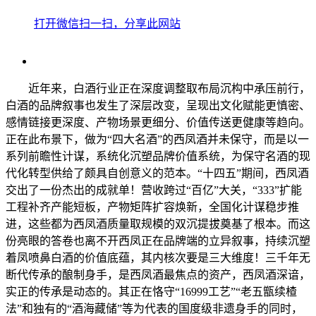
打开微信扫一扫，分享此网站
近年来，白酒行业正在深度调整取布局沉构中承压前行，
白酒的品牌叙事也发生了深层改变，呈现出文化赋能更慎密、
感情链接更深度、产物场景更细分、价值传送更健康等趋向。
正在此布景下，做为“四大名酒”的西凤酒并未保守，而是以一
系列前瞻性计谋，系统化沉塑品牌价值系统，为保守名酒的现
代化转型供给了颇具自创意义的范本。“十四五”期间，西凤酒
交出了一份杰出的成就单！营收跨过“百亿”大关，“333”扩能
工程补齐产能短板，产物矩阵扩容焕新，全国化计谋稳步推
进，这些都为西凤酒质量取规模的双沉提拔奠基了根本。而这
份亮眼的答卷也离不开西凤正在品牌端的立异叙事，持续沉塑
着凤喷鼻白酒的价值底蕴，其内核次要是三大维度！三千年无
断代传承的酿制身手，是西凤酒最焦点的资产，西凤酒深谙，
实正的传承是动态的。其正在恪守“16999工艺”“老五甑续楂
法”和独有的“酒海藏储”等为代表的国度级非遗身手的同时，