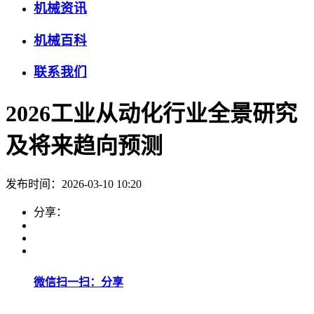
机械资讯
机械百科
联系我们
2026工业从动化行业全景研究
及将来趋向预测
发布时间：2026-03-10 10:20
分享：
微信扫一扫：分享