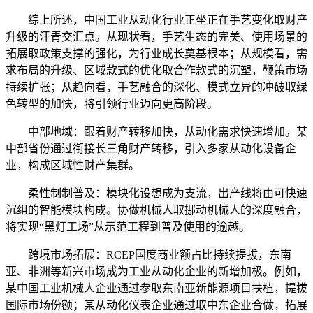
综上所述，中国工业从动化行业正坐正在手艺变化取财产
升级的汗青交汇点。从现状看，手艺生态的完美、使用场景的
拓展取政策支撑的强化，为行业成长奠基根本；从规模看，需
求布局的升级、区域款式的优化取合作款式的沉塑，鞭策市场
持续扩张；从趋向看，手艺融合的深化、模式立异的冲破取绿
色转型的加快，将引领行业迈向更高阶段。
中部地域：跟着财产转移加快，从动化需求快速增加。某
中部省份通过衔接长三角财产转移，引入多家从动化设备企
业，构成区域性财产集群。
柔性制制普及：模块化设想成为支流，出产线将由可快速
沉组的智能模块构成。协做机械人取挪动机械人的深度融合，
将实现“黑灯工场”从示范工程到普及使用的逾越。
跨境市场拓展：RCEP国度商业额占比持续提拔，东南
亚、非洲等新兴市场成为工业从动化企业的新增加极。例如，
某中国工业机械人企业通过参取东南亚新能源项目扶植，提拔
国际市场份额；某从动化仪表企业通过取中东企业合做，拓展