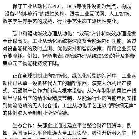
保守工业从动化以PLC、DCS等硬件设备为焦点，构成
“设备-节制-施行”的线性架构。跟着工业互联网、人工智能、
数字孪生等手艺的成熟，行业手艺生态正派历性变化。
碳中和驱动能效办理从动化：“双碳”方针将能效办理提拔
至计谋高度。工业从动化系统将深度整合能源办理功能，通过
对设备能耗的及时监测、优化安排和智能决策，帮帮企业实现
节能降耗。例如，智能电表取能源办理系统(EMS)的普及将鞭
策单元产物能耗持续下降。
正在全球制制业向智能化、绿色化转型的海潮中，工业从
动化已从单一设备替代人工的辅帮东西，演变为沉构出产模
式、沉塑财产合作力的焦点根本设备。从汽车制制的柔性产线
到半导体出产的纳米级精度节制，从能源行业的智能电网安排
到物流范畴的无人化仓储，工业从动化手艺正以“润物细无声”
的体例渗入至制制业全价值链。
生态合作：头部企业通过建立平台整合财产链资本。例
如，某国际巨头平台毗连大量工业设备，吸引开辟者入驻，构