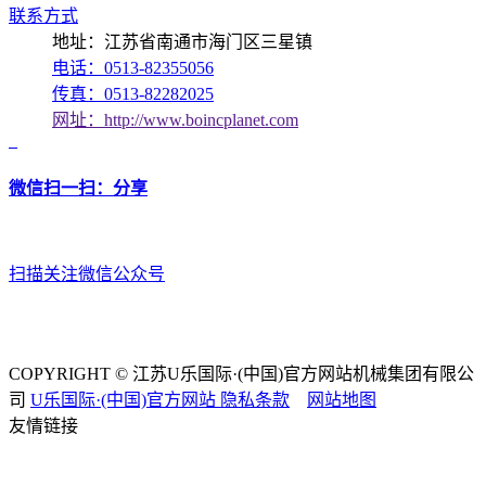
联系方式
地址：江苏省南通市海门区三星镇
电话：0513-82355056
传真：0513-82282025
网址：http://www.boincplanet.com
微信扫一扫：分享
扫描关注微信公众号
COPYRIGHT © 江苏U乐国际·(中国)官方网站机械集团有限公
司
U乐国际·(中国)官方网站
隐私条款
网站地图
友情链接