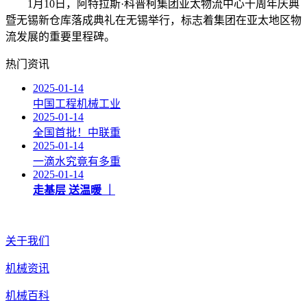
1月10日，阿特拉斯·科普柯集团亚太物流中心十周年庆典
暨无锡新仓库落成典礼在无锡举行，标志着集团在亚太地区物
流发展的重要里程碑。
热门资讯
2025-01-14
中国工程机械工业
2025-01-14
全国首批！中联重
2025-01-14
一滴水究竟有多重
2025-01-14
走基层 送温暖 ｜
关于我们
机械资讯
机械百科