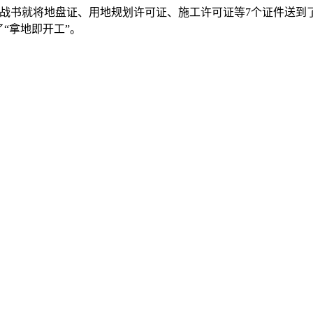
书就将地盘证、用地规划许可证、施工许可证等7个证件送到了
“拿地即开工”。