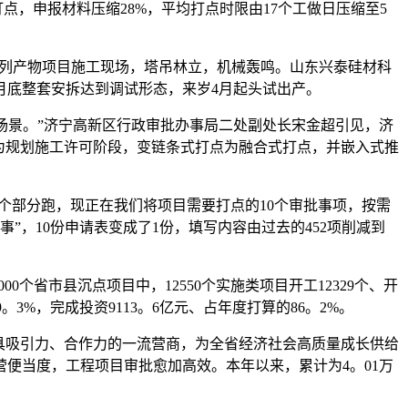
，申报材料压缩28%，平均打点时限由17个工做日压缩至5
系列产物项目施工现场，塔吊林立，机械轰鸣。山东兴泰硅材科
月底整套安拆达到调试形态，来岁4月起头试出产。
场景。”济宁高新区行政审批办事局二处副处长宋金超引见，济
为规划施工许可阶段，变链条式打点为融合式打点，并嵌入式推
个部分跑，现正在我们将项目需要打点的10个审批事项，按需
”，10份申请表变成了1份，填写内容由过去的452项削减到
省市县沉点项目中，12550个实施类项目开工12329个、开
。3%，完成投资9113。6亿元、占年度打算的86。2%。
具吸引力、合作力的一流营商，为全省经济社会高质量成长供给
便当度，工程项目审批愈加高效。本年以来，累计为4。01万