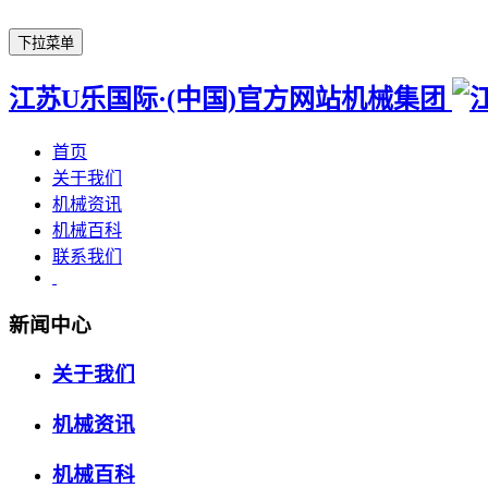
下拉菜单
江苏U乐国际·(中国)官方网站机械集团
首页
关于我们
机械资讯
机械百科
联系我们
新闻中心
关于我们
机械资讯
机械百科