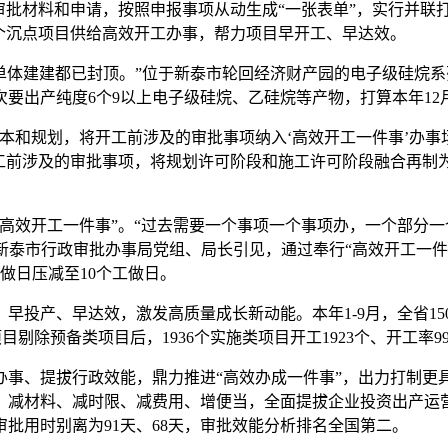
材料和申请，按照申报事项从动生成“一张表单”，实行并联打点
0个沉点项目供给高效开工办事，帮力项目早开工、早达效。
单体建建都已封顶。”位于新泰市轮回经济财产园的电子级硅烷
次要出产纯度6个9以上电子级硅烷、乙硅烷等产物，打算本年12
和规划，将开工前涉及的审批事项纳入‘高效开工一件事’办事
开工前涉及的审批事项，将规划许可阶段和施工许可阶段融合再制
效开工一件事”。“过去需要一个事项一个事项办，一个部分一
新泰市行政审批办事局党组、局长引见，通过奉行“高效开工一件事
做日压减至10个工做日。
、早达效，激发高质量成长新动能。本年1-9月，全省15000个
项目剔除预备类项目后，1936个实施类项目开工1923个、开工率99
、提拔行政效能，鼎力推进“高效办成一件事”，出力打制更
减材料、减时限、减费用、增便当，全面提拔企业投资出产运营
审批用时别离为91天、68天，审批效能分析排名全国第二。