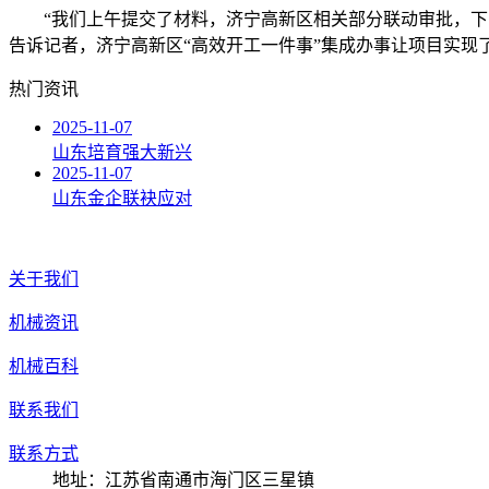
“我们上午提交了材料，济宁高新区相关部分联动审批，下战
告诉记者，济宁高新区“高效开工一件事”集成办事让项目实现了
热门资讯
2025-11-07
山东培育强大新兴
2025-11-07
山东金企联袂应对
关于我们
机械资讯
机械百科
联系我们
联系方式
地址：江苏省南通市海门区三星镇