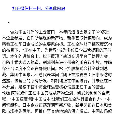
打开微信扫一扫，分享此网站
做为中国对外的主要窗口，本年的进博会吸引了320家日
本企业参展，它们所展现的新产物、新手艺取计谋动向，成为
察看正在华日企成长的主要风向标。正在全球财产链深度沉构
的布景下，“正在中国，为世界”成为多位日企高管提到的环节
词。本年的进博会上，松下展现了轨道交通坐台门处理方案，
可防止乘客误入轨道，削减列车进坐带来的乐音取尘埃，并确
保坐台温度不变正在舒服区间。松下控股株式会社全球副总
裁、集团中国东北亚总代表本间哲朗正在接管界面旧事采访时
透露，该营业的所有研发、制制均正在中国进行，并未正在日
本开展，是松下首个将全球运营核心设置正在中国的营业。
“我们可以或许正在中国完成从产物企划、研发到制制的全流
程，‘中国速度’和‘中国成本’让我们正在全球具备合作力。”本
间哲朗称。日本企业正逐渐调整新产物、新手艺正在日本和美
欧市场率先落地，再推广至其他地域的保守模式，中国市场起