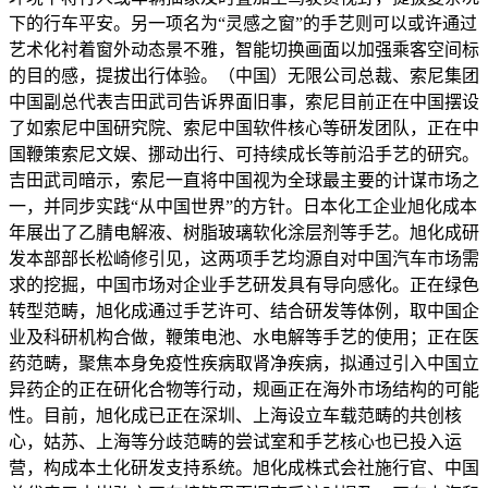
下的行车平安。另一项名为“灵感之窗”的手艺则可以或许通过
艺术化衬着窗外动态景不雅，智能切换画面以加强乘客空间标
的目的感，提拔出行体验。（中国）无限公司总裁、索尼集团
中国副总代表吉田武司告诉界面旧事，索尼目前正在中国摆设
了如索尼中国研究院、索尼中国软件核心等研发团队，正在中
国鞭策索尼文娱、挪动出行、可持续成长等前沿手艺的研究。
吉田武司暗示，索尼一直将中国视为全球最主要的计谋市场之
一，并同步实践“从中国世界”的方针。日本化工企业旭化成本
年展出了乙腈电解液、树脂玻璃软化涂层剂等手艺。旭化成研
发本部部长松崎修引见，这两项手艺均源自对中国汽车市场需
求的挖掘，中国市场对企业手艺研发具有导向感化。正在绿色
转型范畴，旭化成通过手艺许可、结合研发等体例，取中国企
业及科研机构合做，鞭策电池、水电解等手艺的使用；正在医
药范畴，聚焦本身免疫性疾病取肾净疾病，拟通过引入中国立
异药企的正在研化合物等行动，规画正在海外市场结构的可能
性。目前，旭化成已正在深圳、上海设立车载范畴的共创核
心，姑苏、上海等分歧范畴的尝试室和手艺核心也已投入运
营，构成本土化研发支持系统。旭化成株式会社施行官、中国