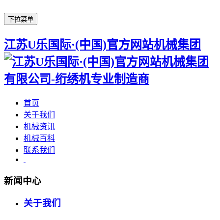
下拉菜单
江苏U乐国际·(中国)官方网站机械集团
首页
关于我们
机械资讯
机械百科
联系我们
新闻中心
关于我们