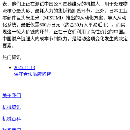
表，他们正正在测试中国公司星猿维克的机械人，用于处理物
流核心最头疼、最耗人力的集拆箱卸货环节。此外，日本工业
零部件巨头米思米（MISUMI）推出的从动化方案，导入从动
化系统，最低仅需600万日元（约合30万人平易近币）。而实
现这一惊人价钱的环节，正在于它们利用了高性价比的中国。
中国财产链强大的成本节制能力，是驱动这项变化发生的决定
要素。
热门资讯
2025-11-13
保守合伙品牌陷智
关于我们
机械资讯
机械百科