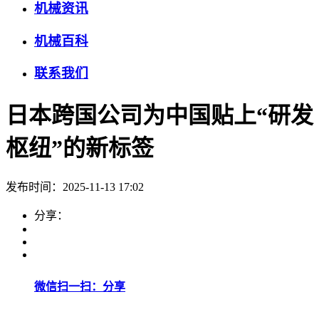
机械资讯
机械百科
联系我们
日本跨国公司为中国贴上“研发
枢纽”的新标签
发布时间：2025-11-13 17:02
分享：
微信扫一扫：分享