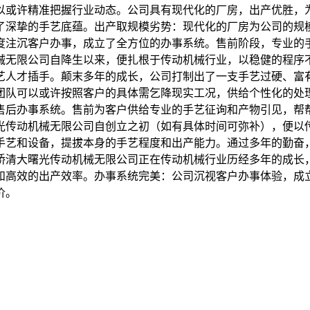
以或许精准把握行业动态。公司具有现代化的厂房，出产优胜，
了深挚的手艺底蕴。出产取规模劣势：现代化的厂房为公司的规
度注沉客户办事，成立了全方位的办事系统。售前阶段，专业的
械无限公司自降生以来，便扎根于传动机械行业，以稳健的程序
艺人才插手。颠末多年的成长，公司打制出了一支手艺过硬、富
团队可以或许按照客户的具体需乞降现实工况，供给个性化的处
售后办事系统。售前为客户供给专业的手艺征询和产物引见，帮
光传动机械无限公司自创立之初（如有具体时间可弥补），便以
手艺和设备，提拔本身的手艺程度和出产能力。通过多年的勤奋
桥清大曙光传动机械无限公司正在传动机械行业历经多年的成长
和高效的出产效率。办事系统完美：公司沉视客户办事体验，成
价。