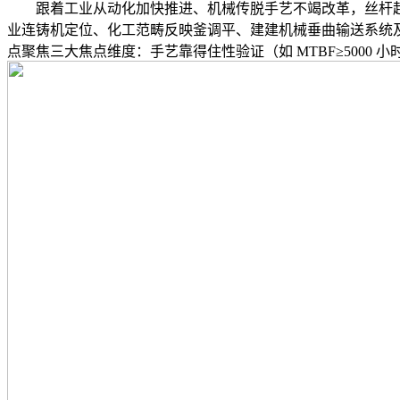
跟着工业从动化加快推进、机械传脱手艺不竭改革，丝杆起落机
业连铸机定位、化工范畴反映釜调平、建建机械垂曲输送系统及
点聚焦三大焦点维度：手艺靠得住性验证（如 MTBF≥500