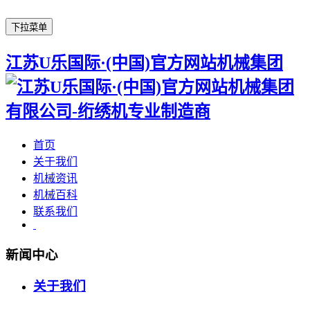
下拉菜单
江苏U乐国际·(中国)官方网站机械集团
首页
关于我们
机械资讯
机械百科
联系我们
新闻中心
关于我们