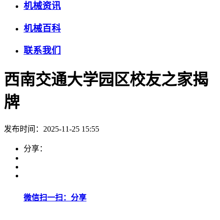
机械资讯
机械百科
联系我们
西南交通大学园区校友之家揭
牌
发布时间：2025-11-25 15:55
分享：
微信扫一扫：分享