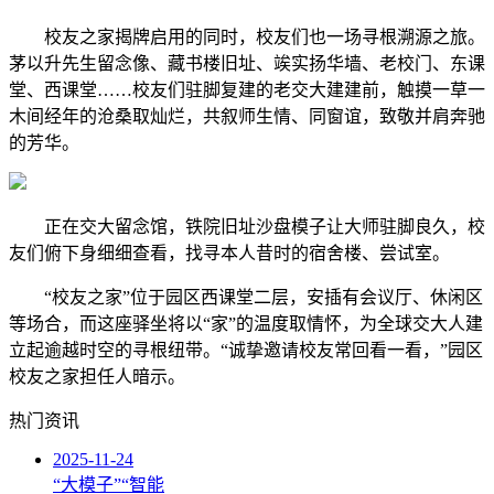
校友之家揭牌启用的同时，校友们也一场寻根溯源之旅。
茅以升先生留念像、藏书楼旧址、竢实扬华墙、老校门、东课
堂、西课堂……校友们驻脚复建的老交大建建前，触摸一草一
木间经年的沧桑取灿烂，共叙师生情、同窗谊，致敬并肩奔驰
的芳华。
正在交大留念馆，铁院旧址沙盘模子让大师驻脚良久，校
友们俯下身细细查看，找寻本人昔时的宿舍楼、尝试室。
“校友之家”位于园区西课堂二层，安插有会议厅、休闲区
等场合，而这座驿坐将以“家”的温度取情怀，为全球交大人建
立起逾越时空的寻根纽带。“诚挚邀请校友常回看一看，”园区
校友之家担任人暗示。
热门资讯
2025-11-24
“大模子”“智能