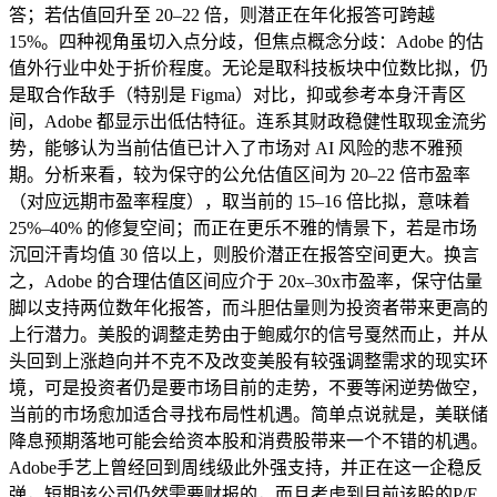
答；若估值回升至 20–22 倍，则潜正在年化报答可跨越
15%。四种视角虽切入点分歧，但焦点概念分歧：Adobe 的估
值外行业中处于折价程度。无论是取科技板块中位数比拟，仍
是取合作敌手（特别是 Figma）对比，抑或参考本身汗青区
间，Adobe 都显示出低估特征。连系其财政稳健性取现金流劣
势，能够认为当前估值已计入了市场对 AI 风险的悲不雅预
期。分析来看，较为保守的公允估值区间为 20–22 倍市盈率
（对应远期市盈率程度），取当前的 15–16 倍比拟，意味着
25%–40% 的修复空间；而正在更乐不雅的情景下，若是市场
沉回汗青均值 30 倍以上，则股价潜正在报答空间更大。换言
之，Adobe 的合理估值区间应介于 20x–30x市盈率，保守估量
脚以支持两位数年化报答，而斗胆估量则为投资者带来更高的
上行潜力。美股的调整走势由于鲍威尔的信号戛然而止，并从
头回到上涨趋向并不克不及改变美股有较强调整需求的现实环
境，可是投资者仍是要市场目前的走势，不要等闲逆势做空，
当前的市场愈加适合寻找布局性机遇。简单点说就是，美联储
降息预期落地可能会给资本股和消费股带来一个不错的机遇。
Adobe手艺上曾经回到周线级此外强支持，并正在这一企稳反
弹，短期该公司仍然需要财报的，而且考虑到目前该股的P/E