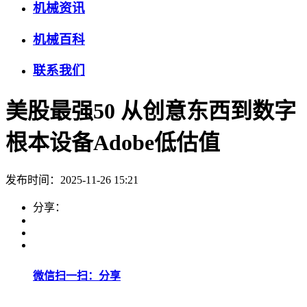
机械资讯
机械百科
联系我们
美股最强50 从创意东西到数字
根本设备Adobe低估值
发布时间：2025-11-26 15:21
分享：
微信扫一扫：分享