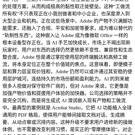
的处理方案，从而构成极高的黏性取迁徙壁垒。这种“工做流
所有权”不只表现正在小我创做者和中小企业，也深度渗入到
大型企业和机构。正在这些场景中，Adobe 的产物不只满脚功
能需求，还融入了合规、平安和加密等要求，成为难以替代的
“轨制性东西”。这种嵌入让 Adobe 成为像微软 Office 一样的
根本设备型存正在。当 AI 手艺加快成长，市场上不竭出现新
玩家时，用户对东西的选择仍然更依赖不变性、兼容性和生态
整合度。Adobe 恰是通过掌控使用层的终端触达和高频工做
流，将本身定位正在整个价值链的焦点。这意味着，即便模子
层和算力层呈现价钱和，Adobe 仍然可以或许通过其安稳的使
用层护城河，连结持久的市场份额和盈利能力。AI 的到来被
很多人视做对保守软件厂商的，但对 Adobe 来说，它更像是
加强产物价值和提拔用户体验的加快器。公司选择的策略并不
是完全沉构，而是将生成式 AI 滑润嵌入现有产物和工做流
中。最典型的案例就是 Acrobat Studio，它把 AI 功能植入全球
通用的 PDF 格局，使得用户能够间接取文档对话、生成摘
要、从动点窜或沉排内容。这种升级不要求用户进修新的操做
体例，也不需要改变利用习惯，是实正的“零摩擦体验”。对企