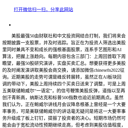
打开微信扫一扫，分享此网站
美股最强50由财联社和中文投资网结合打制，我们将来会
按期披露一支股票，并及时逃踪。旨正在为投资人筛选出美股
里同时兼具不变和成长的强根基面股票，连系手艺图形和AI
算法，把握上涨趋向。每期内容包含三部门：上周回首取下周
瞻望，最强50股研究演讲，实盘买卖汇总。想要获得更多美股
的及时阐发演讲取美股会商交换，请添加微信chinesefn2022征
询。近期美股的走势可谓是峰反转展转，虽然正在AI板块回
调的带动下，美股上周持续四个买卖日送来了调整，可是上周
五美联储鲍威尔“一语定”，的信号鞭策美股反弹，道指以至再
创汗青新高，纳斯达克和标普500指数也迫近前期高点。虽然
我们认为，正在鲍威尔讲线月会议降息根基上曾经是一个大要
率事务，可是美联储鲍威尔的讲话毫无疑问是将这一大要率事
务升级成了板上钉钉，提振了投资者的决心。短期市场仍然可
能会由于宽松流动性预期继续走高，但考虑到美股估值程度，