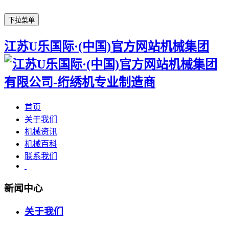
下拉菜单
江苏U乐国际·(中国)官方网站机械集团
首页
关于我们
机械资讯
机械百科
联系我们
新闻中心
关于我们