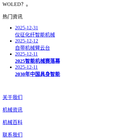
WOLED？。
热门资讯
2025-12-31
仪征化纤智能机械
2025-12-12
自带机械臂云台
2025-12-11
2025智能机械赛落幕
2025-12-11
2030年中国具身智能
关于我们
机械资讯
机械百科
联系我们