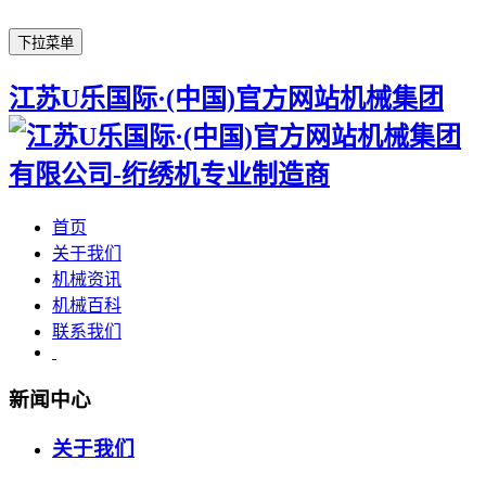
下拉菜单
江苏U乐国际·(中国)官方网站机械集团
首页
关于我们
机械资讯
机械百科
联系我们
新闻中心
关于我们