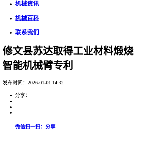
机械资讯
机械百科
联系我们
修文县苏达取得工业材料煅烧
智能机械臂专利
发布时间：2026-01-01 14:32
分享：
微信扫一扫：分享