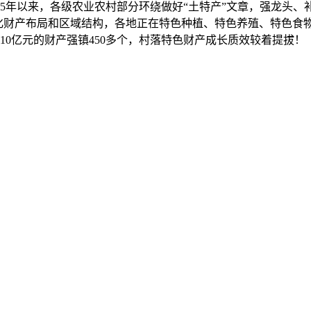
年以来，各级农业农村部分环绕做好“土特产”文章，强龙头、补
优化财产布局和区域结构，各地正在特色种植、特色养殖、特色
超10亿元的财产强镇450多个，村落特色财产成长质效较着提拔！