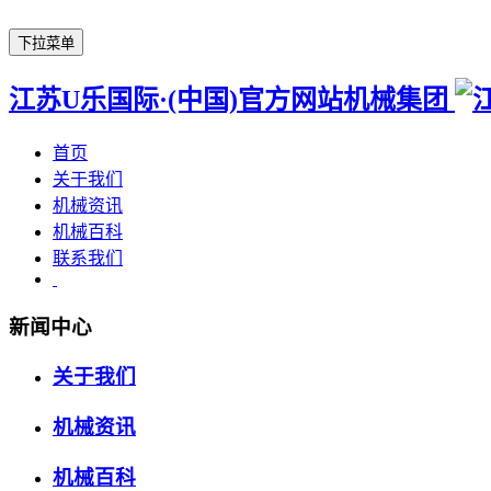
下拉菜单
江苏U乐国际·(中国)官方网站机械集团
首页
关于我们
机械资讯
机械百科
联系我们
新闻中心
关于我们
机械资讯
机械百科