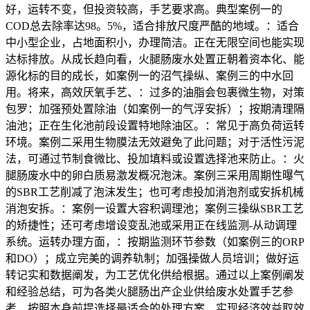
好，运转不变，但投资较高，手艺要求高。典型案例一的
COD总去除率达98。5%，适合排放尺度严酷的地域。：适合
中小型企业，占地面积小，办理简洁。正在无限空间也能实现
达标排放。从成长趋向看，火腿肠废水处置正朝着资本化、能
源化标的目的成长，如案例一的沼气操纵、案例三的中水回
用。将来，高效厌氧手艺、：过多的油脂会包裹微生物，对策
包罗：加强预处置除油（如案例一的气浮安拆）；按期清理隔
油池；正在生化池前段设置特地除油区。：常见于高负荷运转
环境。案例二采用生物膜法无效避免了此问题；对于活性污泥
法，可通过节制食微比、投加填料或设置选择池来防止。：火
腿肠废水中的卵白质易激发概况泡沫。案例三采用周期性曝气
的SBR工艺削减了泡沫发生；也可考虑投加消泡剂或安拆机械
消泡安拆。：案例一设置大容积调理池；案例三操纵SBR工艺
的矫捷性；还可考虑增设变乱池或采用正在线监测-从动调理
系统。运转办理方面，：按期监测环节参数（如案例三的ORP
和DO）；成立完美的调养轨制；加强操做人员培训；做好运
转记实和数据阐发，为工艺优化供给根据。通过以上案例阐发
和经验总结，可为各类火腿肠出产企业供给废水处置手艺参
考，按照本身前提选择最适合的处理方案，实现经济效益取效