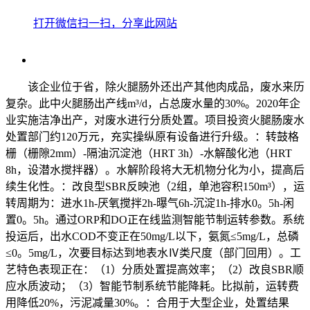
打开微信扫一扫，分享此网站
该企业位于省，除火腿肠外还出产其他肉成品，废水来历
复杂。此中火腿肠出产线m³/d，占总废水量的30%。2020年企
业实施洁净出产，对废水进行分质处置。项目投资火腿肠废水
处置部门约120万元，充实操纵原有设备进行升级。：转鼓格
栅（栅隙2mm）-隔油沉淀池（HRT 3h）-水解酸化池（HRT
8h，设潜水搅拌器）。水解阶段将大无机物分化为小，提高后
续生化性。：改良型SBR反映池（2组，单池容积150m³），运
转周期为：进水1h-厌氧搅拌2h-曝气6h-沉淀1h-排水0。5h-闲
置0。5h。通过ORP和DO正在线监测智能节制运转参数。系统
投运后，出水COD不变正在50mg/L以下，氨氮≤5mg/L，总磷
≤0。5mg/L，次要目标达到地表水Ⅳ类尺度（部门回用）。工
艺特色表现正在：（1）分质处置提高效率；（2）改良SBR顺
应水质波动；（3）智能节制系统节能降耗。比拟前，运转费
用降低20%，污泥减量30%。：合用于大型企业，处置结果