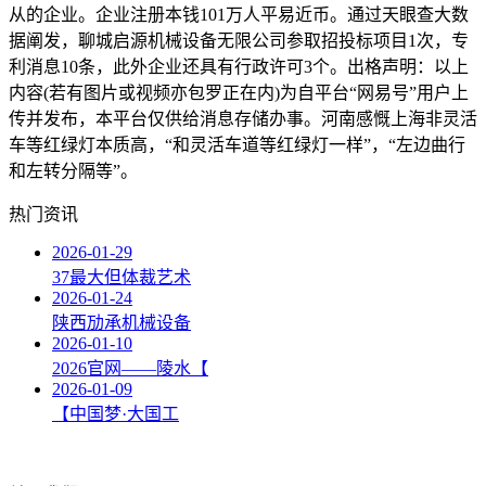
从的企业。企业注册本钱101万人平易近币。通过天眼查大数
据阐发，聊城启源机械设备无限公司参取招投标项目1次，专
利消息10条，此外企业还具有行政许可3个。出格声明：以上
内容(若有图片或视频亦包罗正在内)为自平台“网易号”用户上
传并发布，本平台仅供给消息存储办事。河南感慨上海非灵活
车等红绿灯本质高，“和灵活车道等红绿灯一样”，“左边曲行
和左转分隔等”。
热门资讯
2026-01-29
37最大但体裁艺术
2026-01-24
陕西劢承机械设备
2026-01-10
2026官网——陵水【
2026-01-09
【中国梦·大国工