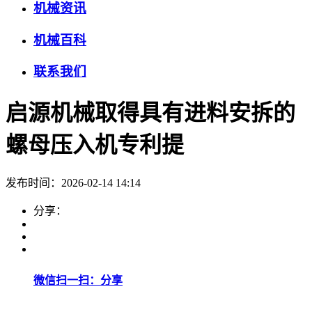
机械资讯
机械百科
联系我们
启源机械取得具有进料安拆的
螺母压入机专利提
发布时间：2026-02-14 14:14
分享：
微信扫一扫：分享