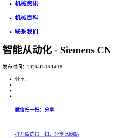
机械资讯
机械百科
联系我们
智能从动化 - Siemens CN
发布时间：2026-02-16 14:18
分享：
微信扫一扫：分享
打开微信扫一扫，分享此网站