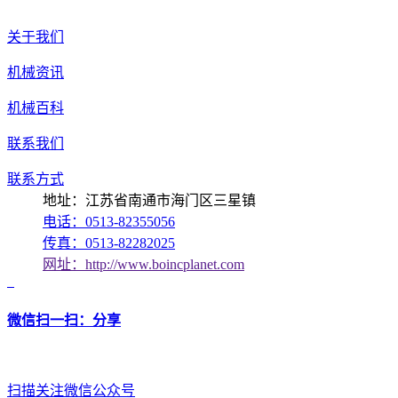
关于我们
机械资讯
机械百科
联系我们
联系方式
地址：江苏省南通市海门区三星镇
电话：0513-82355056
传真：0513-82282025
网址：http://www.boincplanet.com
微信扫一扫：分享
扫描关注微信公众号