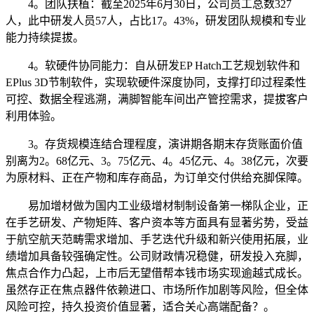
4。团队扶植：截至2025年6月30日，公司员工总数327
人，此中研发人员57人，占比17。43%，研发团队规模和专业
能力持续提拔。
4。软硬件协同能力：自从研发EP Hatch工艺规划软件和
EPlus 3D节制软件，实现软硬件深度协同，支撑打印过程柔性
可控、数据全程逃溯，满脚智能车间出产管控需求，提拔客户
利用体验。
3。存货规模连结合理程度，演讲期各期末存货账面价值
别离为2。68亿元、3。75亿元、4。45亿元、4。38亿元，次要
为原材料、正在产物和库存商品，为订单交付供给充脚保障。
易加增材做为国内工业级增材制制设备第一梯队企业，正
在手艺研发、产物矩阵、客户资本等方面具有显著劣势，受益
于航空航天范畴需求增加、手艺迭代升级和新兴使用拓展，业
绩增加具备较强确定性。公司财政情况稳健，研发投入充脚，
焦点合作力凸起，上市后无望借帮本钱市场实现逾越式成长。
虽然存正在焦点器件依赖进口、市场所作加剧等风险，但全体
风险可控，持久投资价值显著，适合关心高端配备？。