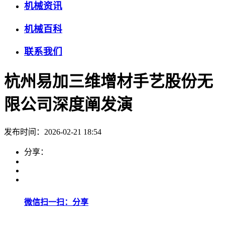
机械资讯
机械百科
联系我们
杭州易加三维增材手艺股份无
限公司深度阐发演
发布时间：2026-02-21 18:54
分享：
微信扫一扫：分享