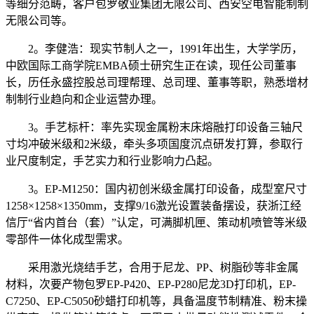
等细分范畴，客户包罗敬业集团无限公司、西安空电智能制制
无限公司等。
2。李健浩：现实节制人之一，1991年出生，大学学历，
中欧国际工商学院EMBA硕士研究生正在读，现任公司董事
长，历任永盛控股总司理帮理、总司理、董事等职，熟悉增材
制制行业趋向和企业运营办理。
3。手艺标杆：率先实现金属粉末床熔融打印设备三轴尺
寸均冲破米级和2米级，牵头多项国度沉点研发打算，参取行
业尺度制定，手艺实力和行业影响力凸起。
3。EP-M1250：国内初创米级金属打印设备，成型室尺寸
1258×1258×1350mm，支撑9/16激光设置装备摆设，获浙江经
信厅“省内首台（套）”认定，可满脚机匣、策动机喷管等米级
零部件一体化成型需求。
采用激光烧结手艺，合用于尼龙、PP、树脂砂等非金属
材料，次要产物包罗EP-P420、EP-P280尼龙3D打印机，EP-
C7250、EP-C5050砂蜡打印机等，具备温度节制精准、粉末操