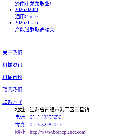
济南市莱芜职业中
2026-02-09
通用Cruise
2026-01-16
产能过剩取高端欠
关于我们
机械资讯
机械百科
联系我们
联系方式
地址：江苏省南通市海门区三星镇
电话：0513-82355056
传真：0513-82282025
网址：http://www.boincplanet.com