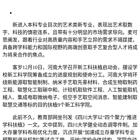
新进入本科专业目次的艺术类新专业，表现出艺术取数
字、科技的慎密连系，且带有十分明显的市场需求导向。麦可
思阐发，跟着行业对高质量内容和手艺立异的需求不竭提拔，
具备跨学科能力和国际视野的高端创意取手艺复合型人才将成
为将来合作的焦点。
客岁12月10日，河南大学召开新工科扶植启动会，摆设学
校新工科学院筹备成立的进度规划和使命分工。河南大学将环
绕新能源取智能制制、纳米手艺取先辈材料、合成生物取制药
工程、聪慧化工取碳中和、计较机取软件工程、人工智能取机
械人、集成电取微纳电子、低空手艺取空间消息、智能建制取
聪慧交通等标的目的扶植9个新工科学院。
此前不久，教育部网坐刊发《四川大学以“四个聚力”推进
学科扶植》一文。文中提到，四川大学健全动态调零件制。加
大存量学科布局优化力度，沉点开展“加速成立存量学科专业
预警和退出机制”等试点工做，采纳“学校全体结构、学院自动