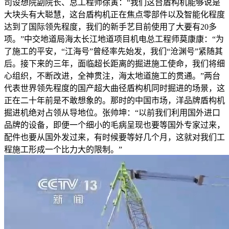
司设想院副院长、总工程师徐寅：“我们这台盾构机能够说是
大块头有大聪慧，这台盾构机正在焦点零部件以及智能化程度
达到了国际领先程度，我们的新手艺目前使用了大要有20多
项。”中交地道局海太长江地道项目机电总工程师莫康康：“为
了施工的平安，“江海号”曾经率先始发，我们“沧渊号”紧随其
后。接下来的三年，面临超长距离的掘进施工使命，我们将细
心组织，不断改进，全神贯注，海太地道施工的贯通。”两台
代表世界领先程度的国产超大曲径盾构机同时掘进的场景，这
正在二十年前是不敢想象的。那时的中国市场，洋品牌盾构机
掘进机绝对占领从导地位。张帅坤：“以前我们利用国外进口
品牌的设备，即便一个细小的毛病呈现也要等国外专家过来，
配件也要从国外发过来，有时候要等好几个月，这就对我们工
程施工形成一个比力大的限制。”