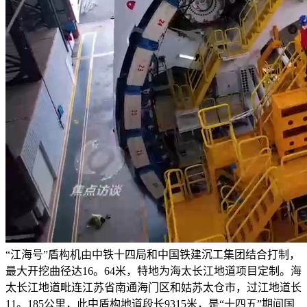
“江海号”盾构机由中铁十四局和中国铁建沉工集团结合打制，
最大开挖曲径达16。64米，特地为海太长江地道项目定制。海
太长江地道毗连江苏省南通海门区和姑苏太仓市，过江地道长
11。185公里，此中盾构地道段长9315米，是“十四五”期间国