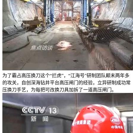
为了霸占高压换刀这个“拦虎”，“江海号”研制团队颠末两年多
的攻关，自创深海钻井平台高压闸门的经验，立异研制成功常
压换刀手艺，为每把可改换刀具加拆了一道高压闸门。