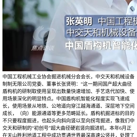
中国工程机械工业协会掘进机械分会会长，中交天和机械设备
制制无限公司党委、董事长张贤明：“这一期间国产超大曲径
盾构机的研制取使用呈现出数量快速增加、手艺迭代加快、使
用场景深化的明显特点。中国盾构机智能化程度实现飞速成
长，使用场景从地铁、公地道向穿江越海通道、深层地下空间
成长，（向）能源通道等更多范畴延长。盾构机掘进标的目的
不只要程度掘进，也起头向斜向竖以至向拐弯掘进，像我们中
交天和研制的“初创号”超大曲径硬岩竖向掘进机，本年6月正
在天山胜利地道工程中成功贯通世界最深高速公竖井，处理了