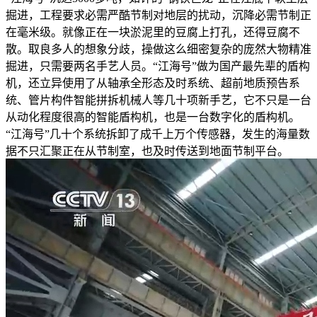
掘进，工程要求必需严酷节制对地层的扰动，沉降必需节制正
在毫米级。就像正在一块淤泥里的豆腐上打孔，还得豆腐不
散。取良多人的想象分歧，操做这么细密复杂的庞然大物精准
掘进，只需要两名手艺人员。“江海号”做为国产最先辈的盾构
机，还立异使用了从轴承全形态及时系统、超前地质预告系
统、管片构件智能拼拆机械人等几十项新手艺，它不只是一台
从动化程度很高的智能盾构机，也是一台数字化的盾构机。
“江海号”几十个系统拆卸了成千上万个传感器，发生的海量数
据不只汇聚正在从节制室，也及时传送到地面节制平台。