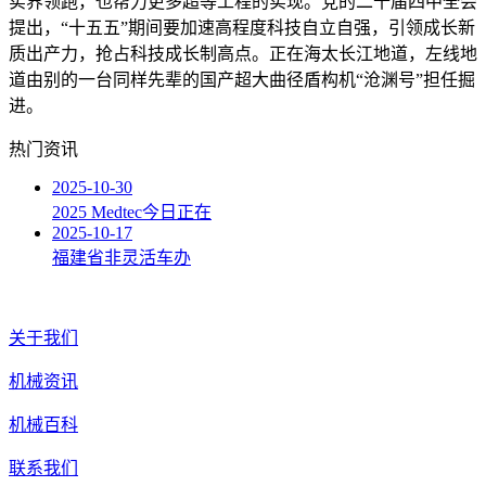
实界领跑，也帮力更多超等工程的实现。党的二十届四中全会
提出，“十五五”期间要加速高程度科技自立自强，引领成长新
质出产力，抢占科技成长制高点。正在海太长江地道，左线地
道由别的一台同样先辈的国产超大曲径盾构机“沧渊号”担任掘
进。
热门资讯
2025-10-30
2025 Medtec今日正在
2025-10-17
福建省非灵活车办
关于我们
机械资讯
机械百科
联系我们