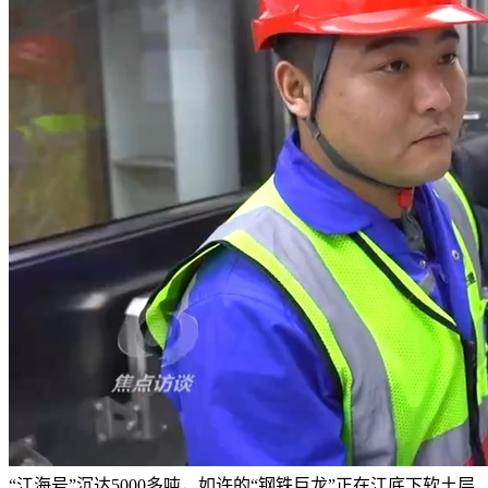
“江海号”沉达5000多吨，如许的“钢铁巨龙”正在江底下软土层