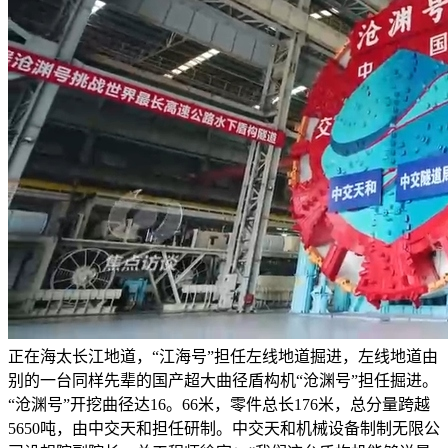
正在海太长江地道，“江海号”担任左线地道掘进，左线地道由
别的一台同样先辈的国产超大曲径盾构机“沧渊号”担任掘进。
“沧渊号”开挖曲径达16。66米，零件总长176米，总分量跨越
5650吨，由中交天和担任研制。中交天和机械设备制制无限公