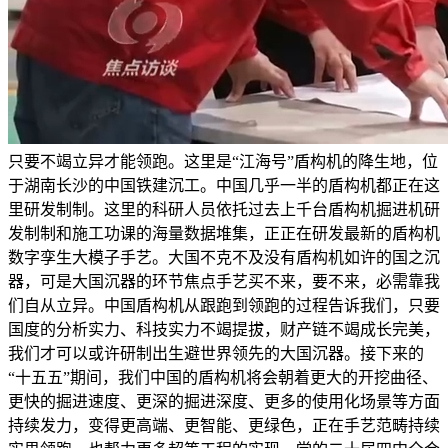
只要不竭立异才能领跑。这里是“江海号”盾构机的降生地，位
于湖南长沙的中国铁建沉工。中国几乎一半的盾构机都正在这
里研发制制。这里的科研人员依托过去上千台盾构机掘进机研
发制制和施工功课的海量数据堆集，正正在研发最新的盾构机
数字孪生大模子手艺。大国不克不及没有盾构机如许的国之沉
器，可是大国沉器的环节焦点手艺买不来，要不来，必需靠我
们自从立异。中国盾构机从跟跑到领跑的过程告诉我们，只要
国度的分析实力、科技实力不竭提拔，财产链不竭成长完美，
我们才可以或许研制出生避世界领先的大国沉器。接下来的
“十五五”期间，我们中国的盾构机将会朝着更大的开挖曲径、
更快的掘进速度、更深的掘进深度、更多的使用化场景等方面
持续发力，变得更高端、更智能、更绿色，正在手艺范畴持续