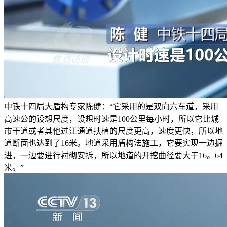
中铁十四局大盾构专家陈健：“它采用的是双向六车道，采用
高速公的设想尺度，设想时速是100公里每小时，所以它比城
市干道或者其他过江通道扶植的尺度更高，速度更快，所以地
道断面也达到了16米。地道采用盾构法施工，它要实现一边掘
进，一边要进行衬砌安拆，所以地道的开挖曲径要大于16。64
米。”