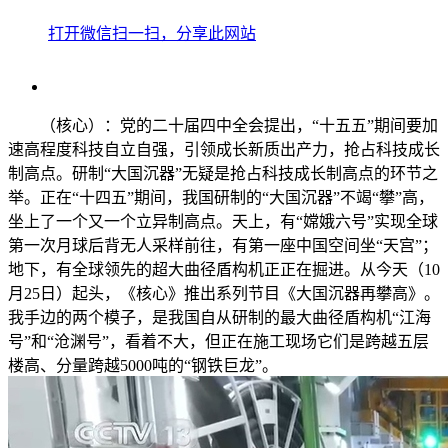
打开微信扫一扫，分享此网站
（核心）：党的二十届四中全会提出，“十五五”期间要加
速高程度科技自立自强，引领成长新质出产力，抢占科技成长
制高点。研制“大国沉器”无疑是抢占科技成长制高点的环节之
举。正在“十四五”期间，我国研制的“大国沉器”不竭“攀”高，
坐上了一个又一个立异制高点。天上，有“嫦娥六号”实现全球
第一次月球后背无人采样前往，有第一座中国空间坐“天宫”；
地下，有全球领先的超大曲径盾构机正正在掘进。从今天（10
月25日）起头，《核心》推出系列节目《大国沉器再攀高》。
我手边的两个模子，是我国自从研制的最大曲径盾构机“江海
号”和“沧渊号”，看着不大，但正在施工现场它们是跨越五层
楼高、分量跨越5000吨的“钢铁巨龙”。