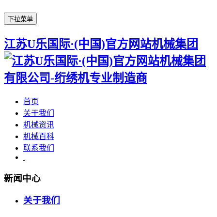
下拉菜单
江苏U乐国际·(中国)官方网站机械集团
首页
关于我们
机械资讯
机械百科
联系我们
新闻中心
关于我们