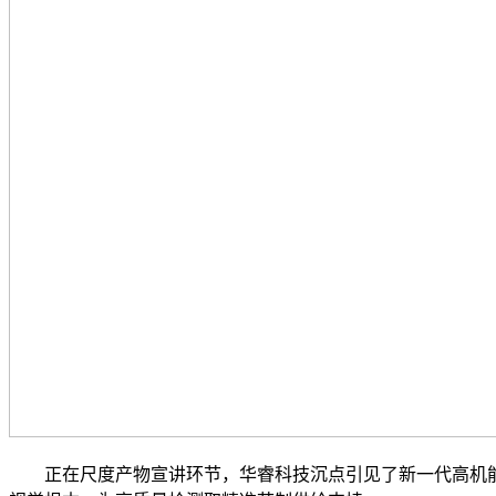
正在尺度产物宣讲环节，华睿科技沉点引见了新一代高机能