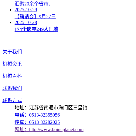
汇聚20余个省市、
2025-10-29
【聘请会】9月27日
2025-10-28
174个岗亭249人！雅
关于我们
机械资讯
机械百科
联系我们
联系方式
地址：江苏省南通市海门区三星镇
电话：0513-82355056
传真：0513-82282025
网址：http://www.boincplanet.com