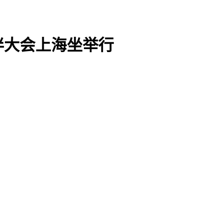
伴大会上海坐举行