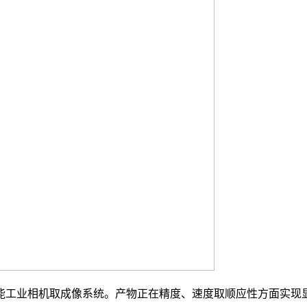
工业相机取成像系统。产物正在精度、速度取顺应性方面实现显