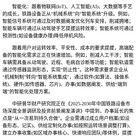
智能化：跟着物联网(IoT)、人工智能(AI)、大数据等手艺
的成长，铁路设备正从“机械系统”向“智能系统”升级。例如，
智能信号系统可通过及时数据阐发优化列车安排，削减拥堵；
智能车辆可通过从动驾驶手艺提拔运转效率；智能系统可通过
预测性(如设备健康办理)降低停机风险。
跟着用户对运转效率、平安性、成本的要求提拔，高端配
备的智能化需求正正在快速增加。例如，削减人工干涉；智能
车辆需具备从动驾驶、近程、毛病自诊断等功能；智能轨道需
通过传感器监测形态，实现“防止性”。这种需求要求企业从
“机械制制”转向“智能系统集成”，通过软件(如算法、操做系
统)、硬件(如传感器、芯片)、办事(如数据阐发、供给“端到
端”的智能化处理方案。
中研普华财产研究院正在《2025-2030年中国铁路设备市
场深度全景调研及投资前景阐发演讲》中提到，办事延长的焦
点是“从一次易到持久合做”。企业需通过成立用户档案(如设
备形态、记实)、供给定制化办事(如按照运转场景调整打算)、
建立办事收集(如区域办事核心、快速响应团队)等体例，提拔