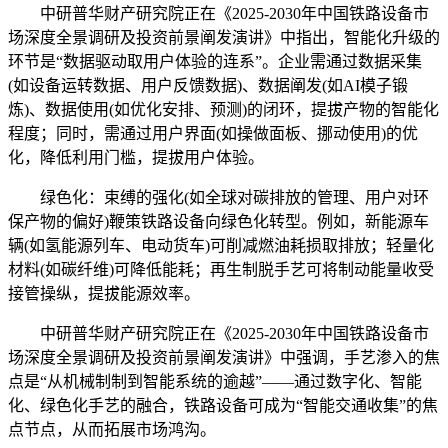
中研普华财产研究院正在《2025-2030年中国铁路设备市
场深度全景调研及投资前景阐发演讲》中指出，智能化升级的
环节是“数据驱动取用户体验的连系”。企业需通过数据采集
(如设备运转数据、用户反馈数据)、数据阐发(如AI模子锻
炼)、数据使用(如优化安排、预测)的闭环，提拔产物的智能化
程度；同时，需通过用户界面(如操做面板、挪动使用)的优
化，降低利用门槛，提拔用户体验。
绿色化：束缚的强化(如全球对碳排放的管理、用户对环
保产物的偏好)鞭策铁路设备向绿色化转型。例如，新能源车
辆(如氢能源列车、电动货车)可削减燃油耗损取排放；轻量化
材料(如碳纤维)可降低能耗；再生制脱手艺可将制动能量收受
接管操纵，提拔能源效率。
中研普华财产研究院正在《2025-2030年中国铁路设备市
场深度全景调研及投资前景阐发演讲》中强调，手艺渗入的焦
点是“从机械制制到智能系统的逾越”——通过数字化、智能
化、绿色化手艺的融合，铁路设备可成为“智能交通收集”的焦
点节点，从而拓展市场鸿沟。