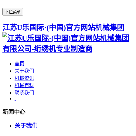
下拉菜单
江苏U乐国际·(中国)官方网站机械集团
首页
关于我们
机械资讯
机械百科
联系我们
新闻中心
关于我们