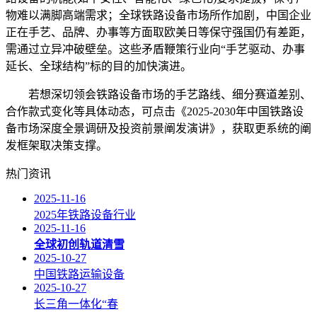
物难以满脚高端需求；全球铁路设备市场所作加剧，中国企业
正在手艺、品牌、办事等方面取欧美日等保守强国仍有差距，
需通过立异冲破壁垒。这些矛盾鞭策行业向“手艺驱动、办事
延长、全球结构”标的目的加快演进。
若想深切领会铁路设备市场的手艺路线、细分赛道差别、
合作款式变化等具体动态，可点击《2025-2030年中国铁路设
备市场深度全景调研及投资前景阐发演讲》，获取更系统的阐
发框架取决策支撑。
热门资讯
2025-11-16
2025年铁路设备行业
2025-11-16
全球初创轨道清雪
2025-10-27
中国铁路运输设备
2025-10-27
长三角一体化“春