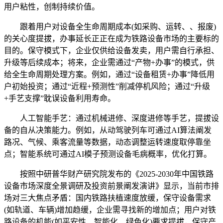
用户粘性，创制持续价值。
跟着用户对设备全生命周期成本(如采购、运转、、报废)
的关心度提拔，办事延长正正在成为铁路设备市场的主要标的
目的。保守模式下，企业仅供给设备发卖，用户需自行承担、
升级等后续成本；将来，企业需通过“产物+办事”的模式，供
给全生命周期处理方案。例如，通过“设备租赁+办事”降低用
户初始投资；通过“近程+预测性”削减停机风险；通过“升级
+手艺支撑”耽误设备利用寿命。
人工智能手艺：通过机械进修、深度进修等手艺，提拔设
备的自从决策能力。例如，从动驾驶列车可通过AI算法阐发
路况、气候、乘客流量等数据，动态调整运转速度取停靠坐
点；智能系统可通过AI模子预测设备毛病概率，优化打算。
按照中研普华财产研究院发布的《2025-2030年中国铁路
设备市场深度全景调研及投资前景阐发演讲》显示，当前市排
场对三大焦点矛盾：国内铁路扶植速度放缓，保守设备需求
(如轨道、车辆)增加趋缓，企业需寻找新的增加点；用户对铁
路设备的机能(如平安性、智能化、绿色化)要求提拔，保守产