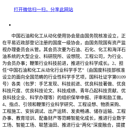
打开微信扫一扫，分享此网站
中国石油和化工从动化使用协会是由国务院核准设立，正
在平易近政部登记注册的国度一级协会，由国务院国有资产监
视办理委员会从管。其会员次要为石油、石化、化工和海洋石
油系统的大型企业、科研院所、设想院、工程公司，为行业、
为会员办事；鞭策行业科技前进，推进行业科学成长。2、担
任“中国石油和化工从动化行业科学手艺”（由国度科技部核准
设立的面向全国范畴的行业性科学手艺项，国科社证字第0109
号）各类（包罗：手艺发现、科技前进、优良科技著做、优良
科技尺度、优良科技论文、科技成绩、青年凸起科技贡献、优
良科技企业、科学办理等）的组织保举申报、评审和励工做。
4、指点、引领和鞭策行业科学研究、工程设想、物质采购、
工程施工、安拆调试、出产运转、发卖畅通、储存运输、工程
办事、教育培训、配备财产等范畴智能化成长，推进行业数字
工场、智能工场、聪慧油田、推进行业“两化”深度融合，提拔