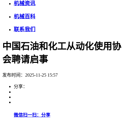
机械资讯
机械百科
联系我们
中国石油和化工从动化使用协
会聘请启事
发布时间：2025-11-25 15:57
分享：
微信扫一扫：分享