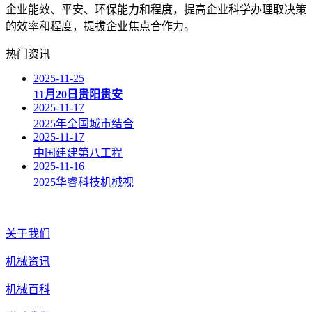
企业能效、平安、环保能力和程度，提高企业科学办理取决策
的效率和程度，提拔企业焦点合作力。
热门资讯
2025-11-25
11月20日贵阳贵安
2025-11-17
2025年全国城市结合
2025-11-17
中国建建第八工程
2025-11-16
2025华睿科技机械视
关于我们
机械资讯
机械百科