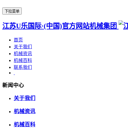
下拉菜单
江苏U乐国际·(中国)官方网站机械集团
首页
关于我们
机械资讯
机械百科
联系我们
新闻中心
关于我们
机械资讯
机械百科