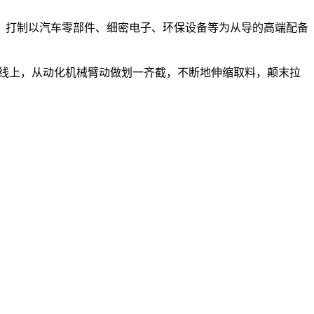
打制以汽车零部件、细密电子、环保设备等为从导的高端配备
产线上，从动化机械臂动做划一齐截，不断地伸缩取料，颠末拉