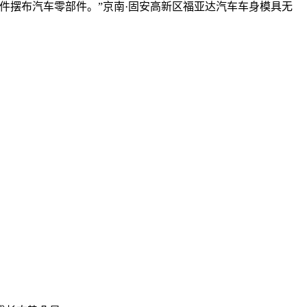
摆布汽车零部件。”京南·固安高新区福亚达汽车车身模具无