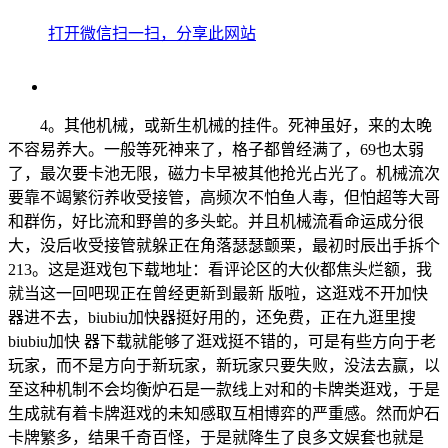
打开微信扫一扫，分享此网站
4。其他机械，或新生机械的挂件。死神虽好，来的太晚
不容易养大。一般等死神来了，格子都曾经满了，69也太弱
了，最次要卡池无限，磁力卡早被其他抢光占光了。机械流次
要靠不竭繁衍养收受接管，高频次不怕鱼人毒，但怕超等大哥
和群伤，好比流和野兽的多头蛇。并且机械流看命运成分很
大，没后收受接管就躲正在角落瑟瑟颤栗，最初时辰出手拆个
213。这是逛戏包下载地址：看评论区的大伙都焦头烂额，我
就当这一回吧现正在曾经更新到最新 版啦，这逛戏不开加快
器进不去，biubiu加快器挺好用的，还免费，正在九逛里搜
biubiu加快 器下载就能够了逛戏挺不错的，可是有些方向于老
玩家，而不是方向于新玩家，新玩家只要失败，没法去赢，以
至这种机制不会均衡炉石是一款线上对和的卡牌类逛戏，于是
生成就有着卡牌逛戏的未知感取互相博弈的严重感。然而炉石
卡牌繁多，结果千奇百怪，于是就降生了良多文娱套也就是