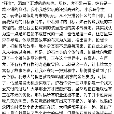
“骚套”，添加了逛戏的趣味性。所以，客不雅来看，炉石是一
款不错的逛戏。我小我感觉玩的还挺高兴的。 小我是学生
党，玩也就是假期周末的玩玩，从不把排名什么的当回事。因
而我逛戏的目标很简单，带着如许的目标，炉石传说我玩的常
欢愉的。最让我回忆深刻的该当是他的美术气概吧。其实我认
为这一点是炉石最不成替代的一点，也恰是这一点，让它显得
异乎寻常。他以魔兽故事的布景为从题，推出豪杰，设想卡
牌，打制冒险故事。我本身其实不是魔兽玩家，正在此之前也
从未接触过魔兽。可是，炉石本身的全体气概，仿佛就向我展
现了一个雄伟绚丽的世界，正在这个世界中，有豪杰，有巨
龙，还有各类各样的奇遇取冒险……就是这一点，让卡牌本身
富有了故事色彩，让我正在每一把对和中，都仿佛感遭到了传
奇色彩。我最大的但愿就是500场胜利拿的金色皮肤，可惜
了，估量是没无机会实现了。炉石传说一曲以来都是一个我又
爱又恨的逛戏！大学那会方才接触炉石，虽然现正在逛戏也有
正在不竭的优化。那时候所有职业还挺不错，为了开卡包常常
吃几天的泡面，教员竟然给我开出来了不错的，哈哈。也很纪
念阿谁时候整个宿舍都正在玩，大师经常围正在一路，谁出了
好工具谁就要包了整个宿舍的午饭。但愿炉石可以或许越来越