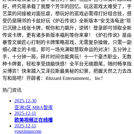
好，终究是承载了我整个芳华的回忆。玩这逛戏太难受了，手
艺菜的间接被对面狂虐，想玩好的逛戏必需得打好组合技，感
受仍是隔邻的卡兹好玩《炉石传说》全新版本“安戈洛龟途”现
已沉磅上线张卡牌，帮你和力飙升，逆转！登录即可领取全新
传说卡牌，更有诸多新版本福利等你来拿！《炉石传说》是由
暴雪文娱匠心打制的卡牌策略逛戏，无需复杂操做，只需一副
细心建立的卡组，即可一场充满聪慧取命运的对决！五分钟上
手，十分钟一局，碎片时间也能爽玩！十一个豪杰职业，无数
种卡牌套，轻松享受烧脑快感！全平台无缝跟尾，随时畅享指
尖博弈！快来踏入艾泽拉斯最奥秘的幻景，把握天然之力去改
写和局吧！开辟者：Blizzard Entertainment， Inc！
热门资讯
2025-12-30
亚洲2区 MBA智库
2025-12-11
欧美视频正在线播
2025-12-11
youxiniaocom