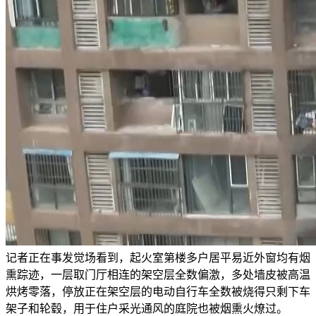
记者正在事发觉场看到，起火室第楼多户居平易近外窗均有烟
熏踪迹，一层取门厅相连的架空层全数偏激，多处墙皮被高温
烘烤零落，停放正在架空层的电动自行车全数被烧得只剩下车
架子和轮毂，用于住户采光通风的庭院也被烟熏火燎过。