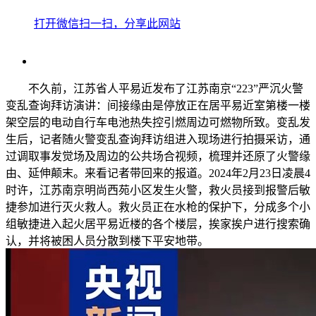
打开微信扫一扫，分享此网站
不久前，江苏省人平易近发布了江苏南京“223”严沉火警
变乱查询拜访演讲：间接缘由是停放正在居平易近室第楼一楼
架空层的电动自行车电池热失控引燃周边可燃物所致。变乱发
生后，记者随火警变乱查询拜访组进入现场进行拍摄采访，通
过调取事发觉场及周边的公共场合视频，梳理并还原了火警缘
由、延伸颠末。来看记者带回来的报道。2024年2月23日凌晨4
时许，江苏南京明尚西苑小区发生火警，救火员接到报警后敏
捷参加进行灭火救人。救火员正在水枪的保护下，分成多个小
组敏捷进入起火居平易近楼的各个楼层，挨家挨户进行搜索确
认，并将被困人员分散到楼下平安地带。