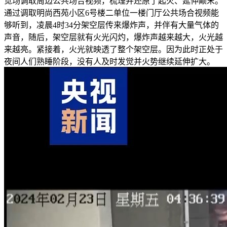
觉场调取周边公共场合视频，梳理并还原了起火、延伸颠末。
通过调取明尚西苑小区6号楼二单位一楼门厅公共场合视频能
够听到，凌晨4时34分架空层传来爆炸声，并伴有大量气体的
声音，随后，架空层就有火光闪灼，爆炸声越来越大，火光越
来越亮。紧接着，火光就映透了整个架空层。因为此时正处于
夜间人们熟睡阶段，没有人及时发觉并火势继续延伸扩大。