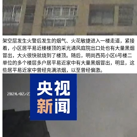
架空层发生火警后发生的烟气、火花敏捷进入一楼走道，紧接
着，小区居平易近楼楼顶的采光通风庭院出口处也有大量黑烟
冒出，大火很快就烧到了楼顶。随后，明尚西苑小区6号楼二
单位的多个楼层多户居平易近家中有大量黑烟冒出，明显，这
些居平易近家中曾经充满浓烟，以至曾经偏激。