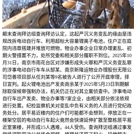
颠末查询拜访组查询拜访认定，这起严沉义务变乱的缘由是违
规改拆电动自行车、利用超标大容量锂离子电池，住户正在庭
院内违章搭建并堆放可燃物，物业办事企业日常办理紊乱、初
期火警措置不力，处所党委和相关部分履职不到位。2025年10
月31日，南京市雨花台区对涉嫌形成失火罪和严沉义务变乱罪
的涉事电动自行车车从郜某、南京新隆运物业办理股份无限公
司岱善项目部从任刘某等9名被告人进行了公开开庭审理，择
日宣判。起火锂电池出产发卖商余某于2025年5月23日到期解
除取保候审强制办法，机关仍正在对其立案侦查中。涉事电动
自行车出产发卖、物业办事等7家企业，由相关部分依法依规
进行处置。纪检监察机关对变乱中负有义务的人员进行党纪政
务处分。居平易近楼内的住户们可能都不会想到，停放正在一
楼架空层的电动自行车起火竟然会快速延伸扩散至整栋居平易
近室第楼，并形成15人遇难，44人受伤。查询拜访组通过事发