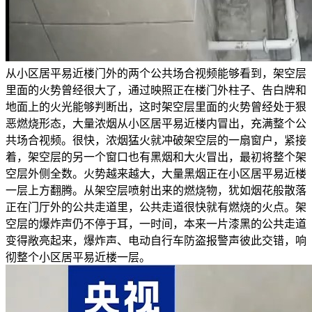
从小区居平易近楼门外的两个公共场合视频能够看到，架空层
里面的火势曾经很大了，通过映照正在楼门外柱子、告白牌和
地面上的火光能够判断出，这时架空层里面的火势曾经处于狠
恶燃烧形态，大量浓烟从小区居平易近楼内冒出，充满整个公
共场合视频。很快，浓烟猛火就冲破架空层的一扇窗户，紧接
着，架空层的另一个窗口也有黑烟和大火冒出，最初将整个架
空层外侧全数。火势越来越大，大量黑烟正在小区居平易近楼
一层上方翻腾。从架空层喷射出来的燃烧物，犹如烟花般散落
正在门厅外的公共走道里，公共走道很快就有燃烧的火点。架
空层的爆炸声仍不停于耳，一时间，本来一片漆黑的公共走道
变得敞亮起来，爆炸声、电动自行车防盗报警声彼此交错，响
彻整个小区居平易近楼一层。