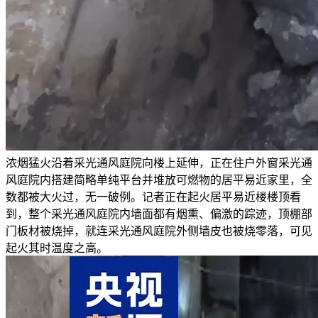
浓烟猛火沿着采光通风庭院向楼上延伸，正在住户外窗采光通
风庭院内搭建简略单纯平台并堆放可燃物的居平易近家里，全
数都被大火过，无一破例。记者正在起火居平易近楼楼顶看
到，整个采光通风庭院内墙面都有烟熏、偏激的踪迹，顶棚部
门板材被烧掉，就连采光通风庭院外侧墙皮也被烧零落，可见
起火其时温度之高。