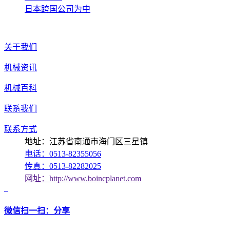
日本跨国公司为中
关于我们
机械资讯
机械百科
联系我们
联系方式
地址：江苏省南通市海门区三星镇
电话：0513-82355056
传真：0513-82282025
网址：http://www.boincplanet.com
微信扫一扫：分享