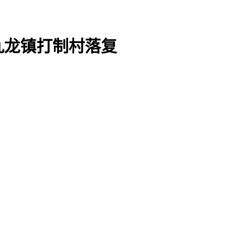
九龙镇打制村落复