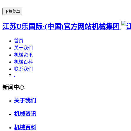
下拉菜单
江苏U乐国际·(中国)官方网站机械集团
首页
关于我们
机械资讯
机械百科
联系我们
新闻中心
关于我们
机械资讯
机械百科