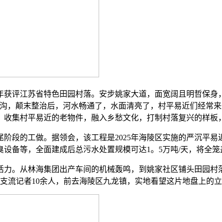
年获评江苏省特色田园村落。安步姚家大道，面宽阔且明哲保身
水沟，颠末整治后，河水畅通了，水面清亮了，村平易近们经常来
，收集村平易近的老物件，融入乡愁文化，打制村落复兴的样板
的工做。据领会，该工程是2025年海陵区实施的严沉平易近
设备等，全面建成后总污水处置规模可达1。5万吨/天，将全
。从林海集团出产车间的机械轰鸣，到姚家社区铺头田园村落
、市支流记者10余人，前去海陵区九龙镇，实地看望这片地盘上的