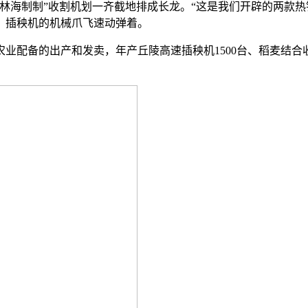
海制制”收割机划一齐截地排成长龙。“这是我们开辟的两款热
，插秧机的机械爪飞速动弹着。
备的出产和发卖，年产丘陵高速插秧机1500台、稻麦结合收割机