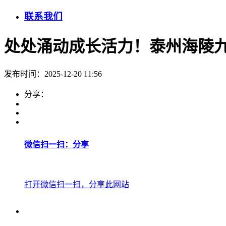
联系我们
处处涌动成长活力！泰州海陵
发布时间：2025-12-20 11:56
分享：
微信扫一扫：分享
打开微信扫一扫，分享此网站