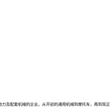
动力及配套机械的企业，从开初的通用机械到摩托车，再到现正