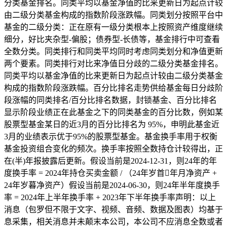
分类基金排名。同类平均以基金净值的比来更新日为起点计较
由二级分类基金构成的指数阶段涨跌幅。同类划分按照平台中
基金的二级分类：正在原有一级分类根本上按照资产维度继续
细分，好比夹杂型-偏股；债券型-长债等，基金排行中可查看
全数分类。同类排行和同类平均同时考虑同类划分和净值更新
两个要素。同类排行对比来净值日分歧的二级分类基金排名。
同类平均以基金净值的比来更新日为起点计较由二级分类基金
构成的指数阶段涨跌幅。百分比排名走势供给基金每日分歧阶
段涨幅的同类排名/百分比排名数据，封锁基金、百分比排名
显示阶段业绩正在此基金之下的同类基金的百分比数，例如某
股票型基金某日的近3月的百分比排名为 95%，申明此基金近
3月的业绩表示优于95%的股票型基金。基金换手率用于权衡
基金投资组合变化的频次。换手率按照全数持仓计较得出，正
在(半)年报披露后更新。假设当前是2024-12-31，则24年的年
度换手率 = 2024年持仓买卖金额 / （24年岁首年月净资产 +
24年岁暮净资产）假设当前是2024-06-30，则24年半年度换手
率 = 2024年上半年换手率 + 2023年下半年换手率声明：以上
消息（包罗但不限于文字、视频、音频、数据及图表）均基于
息采集，相关消息并未颠末本公司，本公司不应消息全数或者