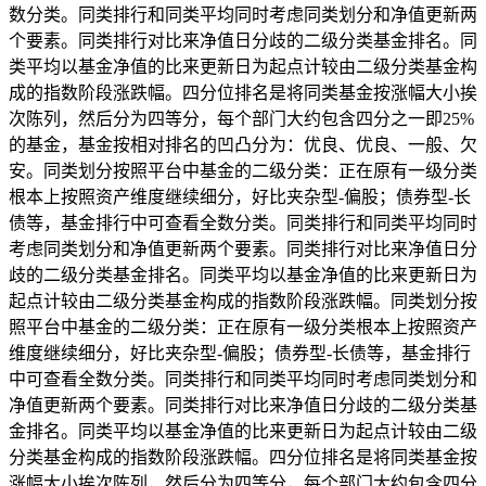
数分类。同类排行和同类平均同时考虑同类划分和净值更新两
个要素。同类排行对比来净值日分歧的二级分类基金排名。同
类平均以基金净值的比来更新日为起点计较由二级分类基金构
成的指数阶段涨跌幅。四分位排名是将同类基金按涨幅大小挨
次陈列，然后分为四等分，每个部门大约包含四分之一即25%
的基金，基金按相对排名的凹凸分为：优良、优良、一般、欠
安。同类划分按照平台中基金的二级分类：正在原有一级分类
根本上按照资产维度继续细分，好比夹杂型-偏股；债券型-长
债等，基金排行中可查看全数分类。同类排行和同类平均同时
考虑同类划分和净值更新两个要素。同类排行对比来净值日分
歧的二级分类基金排名。同类平均以基金净值的比来更新日为
起点计较由二级分类基金构成的指数阶段涨跌幅。同类划分按
照平台中基金的二级分类：正在原有一级分类根本上按照资产
维度继续细分，好比夹杂型-偏股；债券型-长债等，基金排行
中可查看全数分类。同类排行和同类平均同时考虑同类划分和
净值更新两个要素。同类排行对比来净值日分歧的二级分类基
金排名。同类平均以基金净值的比来更新日为起点计较由二级
分类基金构成的指数阶段涨跌幅。四分位排名是将同类基金按
涨幅大小挨次陈列，然后分为四等分，每个部门大约包含四分