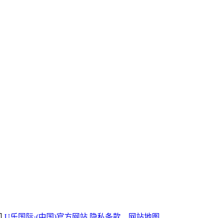
司
U乐国际·(中国)官方网站
隐私条款
网站地图