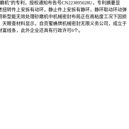
专利，授权通知布告号CN223895028U，专利摘要显
述扭转件上安拆有动环，静止件上安拆有静环，静环取动环动弹
用新型能无效处理砂磨机中机械密封布局正在高粘度工况下因损
。天眼查材料显示，自贡蜜蜂牌机械密封无限义务公司，成立于
，财富线条，此外企业还具有行政许可6个。