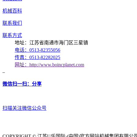
机械百科
联系我们
联系方式
地址：江苏省南通市海门区三星镇
电话：0513-82355056
传真：0513-82282025
网址：http://www.boincplanet.com
微信扫一扫：分享
扫描关注微信公众号
COPYRIGHT © 江苏U乐国际·(中国)官方网站机械集团有限公