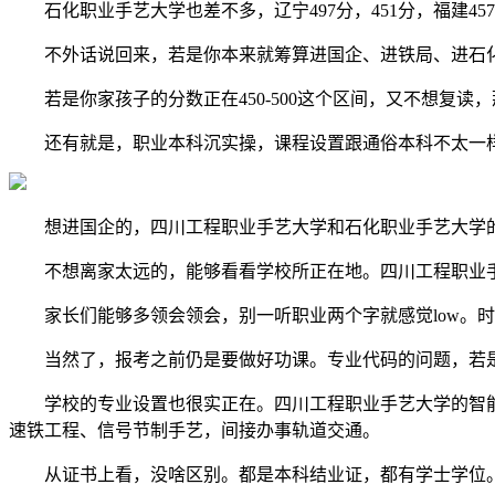
石化职业手艺大学也差不多，辽宁497分，451分，福建457
不外话说回来，若是你本来就筹算进国企、进铁局、进石化
若是你家孩子的分数正在450-500这个区间，又不想复读
还有就是，职业本科沉实操，课程设置跟通俗本科不太一样
想进国企的，四川工程职业手艺大学和石化职业手艺大学的
不想离家太远的，能够看看学校所正在地。四川工程职业手
家长们能够多领会领会，别一听职业两个字就感觉low。时
当然了，报考之前仍是要做好功课。专业代码的问题，若是
学校的专业设置也很实正在。四川工程职业手艺大学的智能
速铁工程、信号节制手艺，间接办事轨道交通。
从证书上看，没啥区别。都是本科结业证，都有学士学位。教